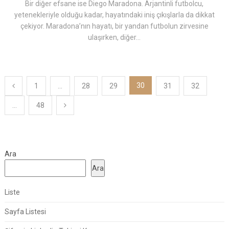
Bir diğer efsane ise Diego Maradona. Arjantinli futbolcu,
yetenekleriyle olduğu kadar, hayatındaki iniş çıkışlarla da dikkat
çekiyor. Maradona’nın hayatı, bir yandan futbolun zirvesine
ulaşırken, diğer...
Yazı
30
1
…
28
29
31
32
sayfalaması
…
48
Ara
Ara
Liste
Sayfa Listesi