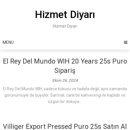
Skip
to
Hizmet Diyarı
content
Hizmet Diyarı
MENU
El Rey Del Mundo WIH 20 Years 25s Puro
Sipariş
Ekim 26, 2024
El Rey Del Mundo WIH, sadece kokusu ve tadıyla değil, aynı zamanda
görünümüyle de büyüler. Sarmalı, canlı bir kahverengi ile kaplıdır ve
özgün bir dokuya...
Villiger Export Pressed Puro 25s Satın Al