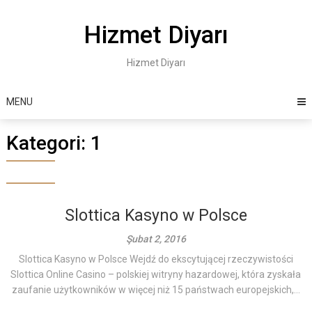
Skip
to
Hizmet Diyarı
content
Hizmet Diyarı
MENU
Kategori:
1
Slottica Kasyno w Polsce
Şubat 2, 2016
Slottica Kasyno w Polsce Wejdź do ekscytującej rzeczywistości
Slottica Online Casino – polskiej witryny hazardowej, która zyskała
zaufanie użytkowników w więcej niż 15 państwach europejskich,...