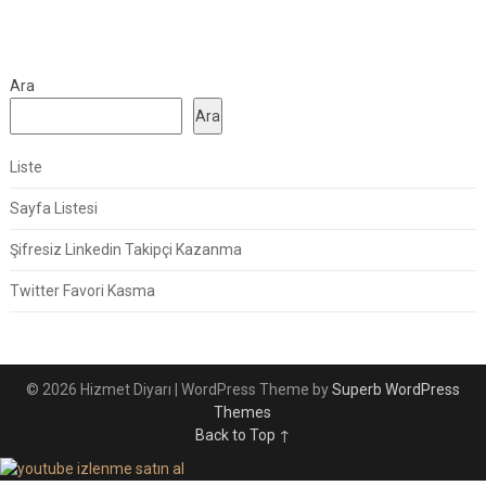
Ara
Ara
Liste
Sayfa Listesi
Şifresiz Linkedin Takipçi Kazanma
Twitter Favori Kasma
© 2026 Hizmet Diyarı
| WordPress Theme by
Superb WordPress
Themes
Back to Top ↑