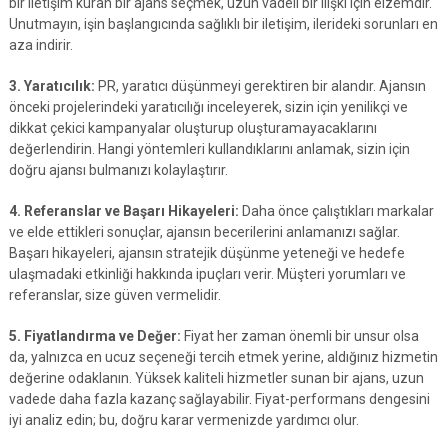
bir iletişim kuran bir ajans seçmek, uzun vadeli bir ilişki için elzemdir.
Unutmayın, işin başlangıcında sağlıklı bir iletişim, ilerideki sorunları en
aza indirir.
3. Yaratıcılık:
PR, yaratıcı düşünmeyi gerektiren bir alandır. Ajansın
önceki projelerindeki yaratıcılığı inceleyerek, sizin için yenilikçi ve
dikkat çekici kampanyalar oluşturup oluşturamayacaklarını
değerlendirin. Hangi yöntemleri kullandıklarını anlamak, sizin için
doğru ajansı bulmanızı kolaylaştırır.
4. Referanslar ve Başarı Hikayeleri:
Daha önce çalıştıkları markalar
ve elde ettikleri sonuçlar, ajansın becerilerini anlamanızı sağlar.
Başarı hikayeleri, ajansın stratejik düşünme yeteneği ve hedefe
ulaşmadaki etkinliği hakkında ipuçları verir. Müşteri yorumları ve
referanslar, size güven vermelidir.
5. Fiyatlandırma ve Değer:
Fiyat her zaman önemli bir unsur olsa
da, yalnızca en ucuz seçeneği tercih etmek yerine, aldığınız hizmetin
değerine odaklanın. Yüksek kaliteli hizmetler sunan bir ajans, uzun
vadede daha fazla kazanç sağlayabilir. Fiyat-performans dengesini
iyi analiz edin; bu, doğru karar vermenizde yardımcı olur.