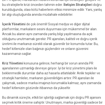
bu stratejilerle krizi önceden tahmin eder.
İletişim Stratejileri
doğru
kurulduğunda, olası kötü haberlerin etkisi minimize edilir. Yani, yanlış
bir algı oluştuğunda anında müdahale edebilirler.
İçerik Yönetimi
de çok önemli! Sosyal medya ve diğer dijital
platformlar, markaların sesini duyurması için mükemmel bir alan.
Ancak bu alanın aynı zamanda yanlış bilgi yayılmasına da açık
olduğunu unutmamak gerekir. PR ajansları, kaliteli ve doğru içerik
üretimi ile markanızı sürekli olarak güvenilir bir konumda tutar. Bu,
hedef kitlenizle olan bağınızı güçlendirir ve onların güvenini
kazanmanızı sağlar.
Kriz Yönetimi
konusuna gelince; herhangi bir sorun anında PR
ajanslarının uzmanlığı devreye giriyor. İyi bir kriz yönetimi planı ile
beklenmedik durumlar daha az hasarla atlatılabilir. Anlık tepkiler ve
stratejik hamleler, markanın güvenilirliğini artırır. PR ajansları ile
çalışmak, sadece marka imajınızı korumakla kalmaz, aynı zamanda
hedef kitlenizin gözünde itibarınızı da yükseltir.
Bu dinamik süreçte, etkili bir işbirliği sağlamak için doğru PR ajansını
seçmek kritik öneme sahiptir. Unutmayın, marka güvenliği sadece bir