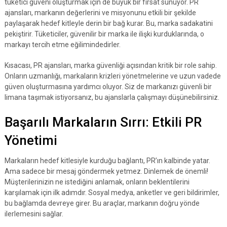
tüketici güveni oluşturmak için de büyük bir fırsat sunuyor. PR
ajansları, markanın değerlerini ve misyonunu etkili bir şekilde
paylaşarak hedef kitleyle derin bir bağ kurar. Bu, marka sadakatini
pekiştirir. Tüketiciler, güvenilir bir marka ile ilişki kurduklarında, o
markayı tercih etme eğilimindedirler.
Kısacası, PR ajansları, marka güvenliği açısından kritik bir role sahip.
Onların uzmanlığı, markaların krizleri yönetmelerine ve uzun vadede
güven oluşturmasına yardımcı oluyor. Siz de markanızı güvenli bir
limana taşımak istiyorsanız, bu ajanslarla çalışmayı düşünebilirsiniz.
Başarılı Markaların Sırrı: Etkili PR
Yönetimi
Markaların hedef kitlesiyle kurduğu bağlantı, PR’ın kalbinde yatar.
Ama sadece bir mesaj göndermek yetmez. Dinlemek de önemli!
Müşterilerinizin ne istediğini anlamak, onların beklentilerini
karşılamak için ilk adımdır. Sosyal medya, anketler ve geri bildirimler,
bu bağlamda devreye girer. Bu araçlar, markanın doğru yönde
ilerlemesini sağlar.