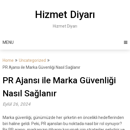
Skip
to
Hizmet Diyarı
content
Hizmet Diyarı
MENU
Home
Uncategorized
PR Ajansı ile Marka Güvenliği Nasıl Sağlanır
PR Ajansı ile Marka Güvenliği
Nasıl Sağlanır
Eylül 26, 2024
Marka güvenliği, günümüzde her şirketin en öncelikli hedeflerinden
biri haline geldi. Peki, PR ajansları bu noktada nasıl bir rol oynuyor?
Bir PR ajansı, markanızın itibarını korumak için stratejiler geliştirir ve