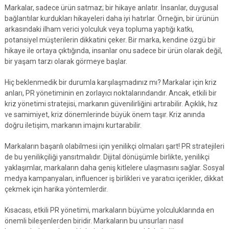
Markalar, sadece ürün satmaz; bir hikaye anlatır. İnsanlar, duygusal
bağlantılar kurdukları hikayeleri daha iyi hatırlar. Örneğin, bir ürünün
arkasındaki ilham verici yolculuk veya topluma yaptığı katkı,
potansiyel müşterilerin dikkatini çeker. Bir marka, kendine özgü bir
hikaye ile ortaya çıktığında, insanlar onu sadece bir ürün olarak değil,
bir yaşam tarzı olarak görmeye başlar.
Hiç beklenmedik bir durumla karşılaşmadınız mı? Markalar için kriz
anları, PR yönetiminin en zorlayıcı noktalarındandır. Ancak, etkili bir
kriz yönetimi stratejisi, markanın güvenilirliğini artırabilir. Açıklık, hız
ve samimiyet, kriz dönemlerinde büyük önem taşır. Kriz anında
doğru iletişim, markanın imajını kurtarabilir.
Markaların başarılı olabilmesi için yenilikçi olmaları şart! PR stratejileri
de bu yenilikçiliği yansıtmalıdır. Dijital dönüşümle birlikte, yenilikçi
yaklaşımlar, markaların daha geniş kitlelere ulaşmasını sağlar. Sosyal
medya kampanyaları, influencer iş birlikleri ve yaratıcı içerikler, dikkat
çekmek için harika yöntemlerdir.
Kısacası, etkili PR yönetimi, markaların büyüme yolculuklarında en
önemli bileşenlerden biridir. Markaların bu unsurları nasıl