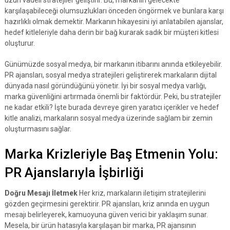
uzun vadeli stratejiler geliştirir. Bu, markanın gelecekte
karşılaşabileceği olumsuzlukları önceden öngörmek ve bunlara karşı
hazırlıklı olmak demektir. Markanın hikayesini iyi anlatabilen ajanslar,
hedef kitleleriyle daha derin bir bağ kurarak sadık bir müşteri kitlesi
oluşturur.
Günümüzde sosyal medya, bir markanın itibarını anında etkileyebilir.
PR ajansları, sosyal medya stratejileri geliştirerek markaların dijital
dünyada nasıl göründüğünü yönetir. İyi bir sosyal medya varlığı,
marka güvenliğini artırmada önemli bir faktördür. Peki, bu stratejiler
ne kadar etkili? İşte burada devreye giren yaratıcı içerikler ve hedef
kitle analizi, markaların sosyal medya üzerinde sağlam bir zemin
oluşturmasını sağlar.
Marka Krizleriyle Baş Etmenin Yolu:
PR Ajanslarıyla İşbirliği
Doğru Mesajı İletmek
Her kriz, markaların iletişim stratejilerini
gözden geçirmesini gerektirir. PR ajansları, kriz anında en uygun
mesajı belirleyerek, kamuoyuna güven verici bir yaklaşım sunar.
Mesela, bir ürün hatasıyla karşılaşan bir marka, PR ajansının