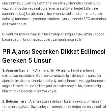
oluşturmak, güven inşa etmenin en etkili yollarından biridir. Blog
yazıları, videolar veya infografikler aracılığıyla, hedef kitlenizle
samimi bir bağ kurabilirsiniz. İçerikleriniz, kullanıcıların markanızı
daha iyi tanımasına yardımcı olurken, aynı zamanda SEO açısından
da fayda sağlar.
Güvenli bir marka imajı için bu stratejileri uygulamak, uzun vadede
başarı getirir. Unutmayın, güven, zamanla inşa edilir.
PR Ajansı Seçerken Dikkat Edilmesi
Gereken 5 Unsur
1. Ajansın Uzmanlık Alanları:
Her PR ajansı farklı alanlarda
uzmanlaşmış olabilir. Sizin sektörünüzle ilgili deneyime sahip bir
ajans bulmak, projelerinizin daha iyi anlaşılmasını ve uygulanmasını
sağlar. Sektörünüzle ilgili başarılı örnekler arayın; bu, ajansın bilgi
birikimini ve becerisini ortaya koyar.
2. İletişim Tarzı:
Ajansın sizinle iletişim kurma şekli, iş birliğinizin
temelini oluşturur. Sizi dinleyen, önerilerinize değer veren ve şeffaf