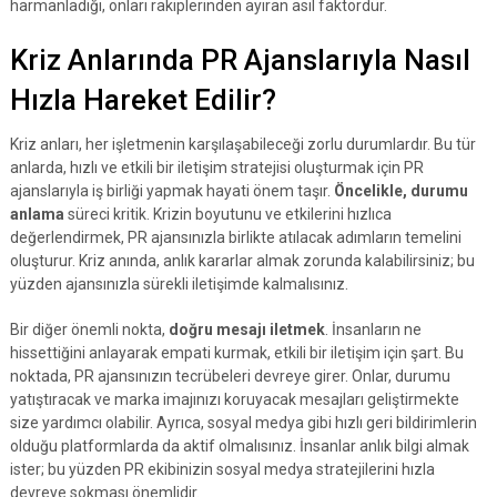
harmanladığı, onları rakiplerinden ayıran asıl faktördür.
Kriz Anlarında PR Ajanslarıyla Nasıl
Hızla Hareket Edilir?
Kriz anları, her işletmenin karşılaşabileceği zorlu durumlardır. Bu tür
anlarda, hızlı ve etkili bir iletişim stratejisi oluşturmak için PR
ajanslarıyla iş birliği yapmak hayati önem taşır.
Öncelikle, durumu
anlama
süreci kritik. Krizin boyutunu ve etkilerini hızlıca
değerlendirmek, PR ajansınızla birlikte atılacak adımların temelini
oluşturur. Kriz anında, anlık kararlar almak zorunda kalabilirsiniz; bu
yüzden ajansınızla sürekli iletişimde kalmalısınız.
Bir diğer önemli nokta,
doğru mesajı iletmek
. İnsanların ne
hissettiğini anlayarak empati kurmak, etkili bir iletişim için şart. Bu
noktada, PR ajansınızın tecrübeleri devreye girer. Onlar, durumu
yatıştıracak ve marka imajınızı koruyacak mesajları geliştirmekte
size yardımcı olabilir. Ayrıca, sosyal medya gibi hızlı geri bildirimlerin
olduğu platformlarda da aktif olmalısınız. İnsanlar anlık bilgi almak
ister; bu yüzden PR ekibinizin sosyal medya stratejilerini hızla
devreye sokması önemlidir.