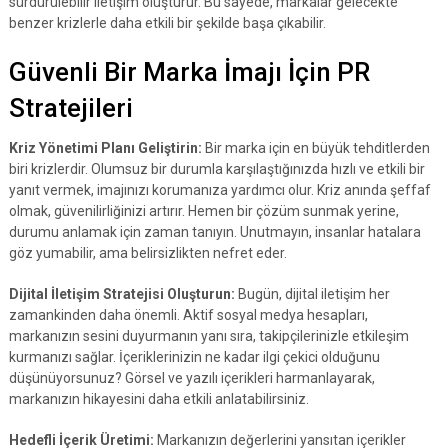
sürdürülebilir iletişim oluşturur. Bu sayede, markalar gelecekte
benzer krizlerle daha etkili bir şekilde başa çıkabilir.
Güvenli Bir Marka İmajı İçin PR
Stratejileri
Kriz Yönetimi Planı Geliştirin:
Bir marka için en büyük tehditlerden
biri krizlerdir. Olumsuz bir durumla karşılaştığınızda hızlı ve etkili bir
yanıt vermek, imajınızı korumanıza yardımcı olur. Kriz anında şeffaf
olmak, güvenilirliğinizi artırır. Hemen bir çözüm sunmak yerine,
durumu anlamak için zaman tanıyın. Unutmayın, insanlar hatalara
göz yumabilir, ama belirsizlikten nefret eder.
Dijital İletişim Stratejisi Oluşturun:
Bugün, dijital iletişim her
zamankinden daha önemli. Aktif sosyal medya hesapları,
markanızın sesini duyurmanın yanı sıra, takipçilerinizle etkileşim
kurmanızı sağlar. İçeriklerinizin ne kadar ilgi çekici olduğunu
düşünüyorsunuz? Görsel ve yazılı içerikleri harmanlayarak,
markanızın hikayesini daha etkili anlatabilirsiniz.
Hedefli İçerik Üretimi:
Markanızın değerlerini yansıtan içerikler