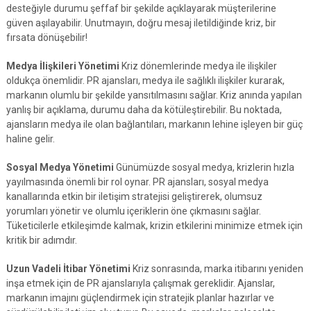
desteğiyle durumu şeffaf bir şekilde açıklayarak müşterilerine
güven aşılayabilir. Unutmayın, doğru mesaj iletildiğinde kriz, bir
fırsata dönüşebilir!
Medya İlişkileri Yönetimi
Kriz dönemlerinde medya ile ilişkiler
oldukça önemlidir. PR ajansları, medya ile sağlıklı ilişkiler kurarak,
markanın olumlu bir şekilde yansıtılmasını sağlar. Kriz anında yapılan
yanlış bir açıklama, durumu daha da kötüleştirebilir. Bu noktada,
ajansların medya ile olan bağlantıları, markanın lehine işleyen bir güç
haline gelir.
Sosyal Medya Yönetimi
Günümüzde sosyal medya, krizlerin hızla
yayılmasında önemli bir rol oynar. PR ajansları, sosyal medya
kanallarında etkin bir iletişim stratejisi geliştirerek, olumsuz
yorumları yönetir ve olumlu içeriklerin öne çıkmasını sağlar.
Tüketicilerle etkileşimde kalmak, krizin etkilerini minimize etmek için
kritik bir adımdır.
Uzun Vadeli İtibar Yönetimi
Kriz sonrasında, marka itibarını yeniden
inşa etmek için de PR ajanslarıyla çalışmak gereklidir. Ajanslar,
markanın imajını güçlendirmek için stratejik planlar hazırlar ve