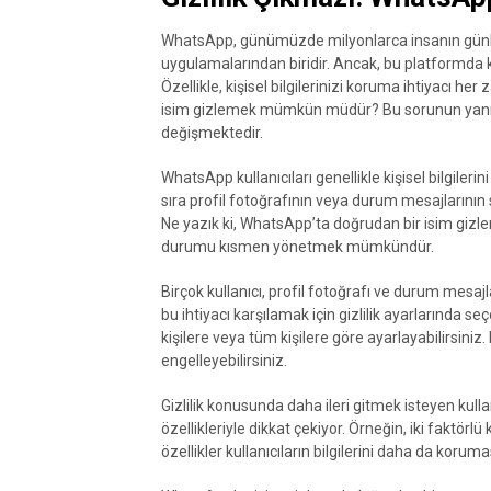
WhatsApp, günümüzde milyonlarca insanın günlü
uygulamalarından biridir. Ancak, bu platformda ku
Özellikle, kişisel bilgilerinizi koruma ihtiyacı 
isim gizlemek mümkün müdür? Bu sorunun yanıtı,
değişmektedir.
WhatsApp kullanıcıları genellikle kişisel bilgilerin
sıra profil fotoğrafının veya durum mesajlarının s
Ne yazık ki, WhatsApp’ta doğrudan bir isim giz
durumu kısmen yönetmek mümkündür.
Birçok kullanıcı, profil fotoğrafı ve durum mesajl
bu ihtiyacı karşılamak için gizlilik ayarlarında se
kişilere veya tüm kişilere göre ayarlayabilirsiniz.
engelleyebilirsiniz.
Gizlilik konusunda daha ileri gitmek isteyen kulla
özellikleriyle dikkat çekiyor. Örneğin, iki faktö
özellikler kullanıcıların bilgilerini daha da korum