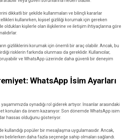
yaratabilir veya güven sorunlarına neden olabilir.
ni dikkatli bir şekilde kullanmaları ve bilinçli kararlar
kleri kullanırken, kişisel gizliliği korumak için gereken
e oldukları kişilerle olan ilişkilerine ve iletişim ihtiyaçlarına göre
lıdırlar.
n gizliliklerini korumak için önemli bir araç olabilir. Ancak, bu
iği risklerin farkında olunması da gereklidir. Kullanıcılar,
rini koruyabilir ve WhatsApp üzerinde daha güvenli bir deneyim
hremiyet: WhatsApp İsim Ayarları
ük yaşamımızda oynadığı rol giderek artıyor. İnsanlar arasındaki
emiyet konuları da önem kazanıyor. Son dönemde WhatsApp isim
adar hassas olduğunu gösteriyor.
de kullandığı popüler bir mesajlaşma uygulamasıdır. Ancak,
erini belirlerken daha fazla seçeneğe sahip olmaları sağlandı.