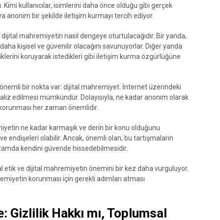
ı. Kimi kullanıcılar, isimlerini daha önce olduğu gibi gerçek
eya anonim bir şekilde iletişim kurmayı tercih ediyor.
 dijital mahremiyetin nasıl dengeye oturtulacağıdır. Bir yanda,
 daha kişisel ve güvenilir olacağını savunuyorlar. Diğer yanda
iklerini koruyarak istedikleri gibi iletişim kurma özgürlüğüne
önemli bir nokta var: dijital mahremiyet. İnternet üzerindeki
 analiz edilmesi mümkündür. Dolayısıyla, ne kadar anonim olarak
n korunması her zaman önemlidir.
emiyetin ne kadar karmaşık ve derin bir konu olduğunu
 ve endişeleri olabilir. Ancak, önemli olan, bu tartışmaların
l ortamda kendini güvende hissedebilmesidir.
al etik ve dijital mahremiyetin önemini bir kez daha vurguluyor.
hremiyetin korunması için gerekli adımları atması
 Gizlilik Hakkı mı, Toplumsal