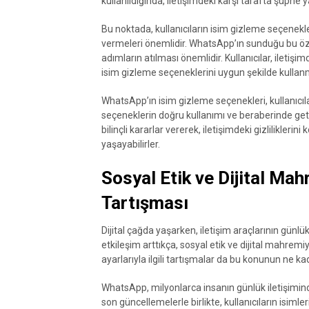
kullanıldığında, iletişimdeki karşı tarafta şüphe 
Bu noktada, kullanıcıların isim gizleme seçenekleri
vermeleri önemlidir. WhatsApp’ın sunduğu bu özelli
adımların atılması önemlidir. Kullanıcılar, iletişimd
isim gizleme seçeneklerini uygun şekilde kullanma
WhatsApp’ın isim gizleme seçenekleri, kullanıcıları
seçeneklerin doğru kullanımı ve beraberinde getird
bilinçli kararlar vererek, iletişimdeki gizlilikle
yaşayabilirler.
Sosyal Etik ve Dijital Ma
Tartışması
Dijital çağda yaşarken, iletişim araçlarının günl
etkileşim arttıkça, sosyal etik ve dijital mahr
ayarlarıyla ilgili tartışmalar da bu konunun ne k
WhatsApp, milyonlarca insanın günlük iletişimin
son güncellemelerle birlikte, kullanıcıların isiml