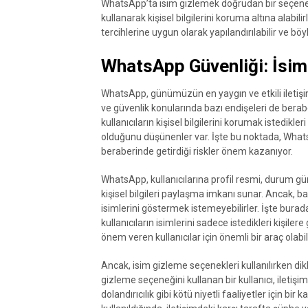
WhatsApp’ta isim gizlemek doğrudan bir seçenek ol
kullanarak kişisel bilgilerini koruma altına alabili
tercihlerine uygun olarak yapılandırılabilir ve b
WhatsApp Güvenliği: İsim
WhatsApp, günümüzün en yaygın ve etkili iletişim
ve güvenlik konularında bazı endişeleri de berabe
kullanıcıların kişisel bilgilerini korumak istedik
olduğunu düşünenler var. İşte bu noktada, What
beraberinde getirdiği riskler önem kazanıyor.
WhatsApp, kullanıcılarına profil resmi, durum g
kişisel bilgileri paylaşma imkanı sunar. Ancak, baz
isimlerini göstermek istemeyebilirler. İşte bura
kullanıcıların isimlerini sadece istedikleri kişiler
önem veren kullanıcılar için önemli bir araç olabili
Ancak, isim gizleme seçenekleri kullanılırken dikk
gizleme seçeneğini kullanan bir kullanıcı, iletişi
dolandırıcılık gibi kötü niyetli faaliyetler için bir