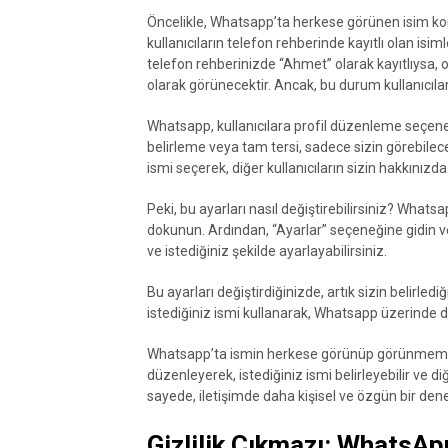
Öncelikle, Whatsapp’ta herkese görünen isim konus
kullanıcıların telefon rehberinde kayıtlı olan isiml
telefon rehberinizde “Ahmet” olarak kayıtlıysa, o
olarak görünecektir. Ancak, bu durum kullanıcıların
Whatsapp, kullanıcılara profil düzenleme seçene
belirleme veya tam tersi, sadece sizin görebileceğ
ismi seçerek, diğer kullanıcıların sizin hakkınızda
Peki, bu ayarları nasıl değiştirebilirsiniz? Wha
dokunun. Ardından, “Ayarlar” seçeneğine gidin v
ve istediğiniz şekilde ayarlayabilirsiniz.
Bu ayarları değiştirdiğinizde, artık sizin belirledi
istediğiniz ismi kullanarak, Whatsapp üzerinde da
Whatsapp’ta ismin herkese görünüp görünmemesi
düzenleyerek, istediğiniz ismi belirleyebilir ve diğ
sayede, iletişimde daha kişisel ve özgün bir dene
Gizlilik Çıkmazı: WhatsA