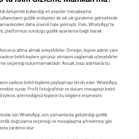
k iletişimde kullandığı en popüler mesajlaşma
llanıcıların gizlilik endişeleri de sık sık gündeme gelmektedir.
her zamankinden daha önemli hale gelmiştir. Peki, WhatsApp’ta
 platformun sunduğu gizlilik ayarlarına bağlı olarak
i koruma altına almak isteyebilirler. Örneğin, kişinin adının yanı
adece belirli kişilere görünür olmasını sağlamak isteyebilirler.
leme seçeneği bulunmamaktadır. Ancak, bazı adımlarla bu
arını sadece belirli kişilerle paylaşmayı tercih eder. WhatsApp,
çenekler sunar. Profil fotoğrafınızı ve durum mesajınızı belirli
 Böylece, istemediğiniz kişilerin bu bilgilere erişmesini
nıcılar için WhatsApp, son zamanlarda geliştirdiği gizlilik
rlü kimlik doğrulama seçeneği ve mesajlaşma şifrelemesi gibi
asına yardımcı olur.