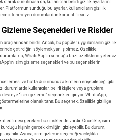
arak sunulmasa da, kullanıcılar belirli gizlilik ayarlarını
rler. Platformun sunduğu bu ayarlar, kullanıcıların gizlilik
öylece istenmeyen durumlardan korunabilirsiniz.
 Gizleme Seçenekleri ve Riskler
 araçlarından biridir. Ancak, bu popüler uygulamanın gizlilik
rinde getirdiğini söylemek yanlış olmaz. Özellikle,
leri durumlarda, WhatsApp’ın sunduğu bazı özelliklerin yetersiz
sApp’ın isim gizleme seçenekleri ve bu seçeneklerin
üncellemesi ve hatta durumunuza kimlerin erişebileceği gibi
ı durumlarda kullanıcılar, belirli kişilere veya gruplara
da devreye “isim gizleme” seçenekleri giriyor. WhatsApp,
e göstermelerine olanak tanır. Bu seçenek, özellikle gizliliğe
r.
at edilmesi gereken bazı riskler de vardır. Öncelikle, isim
m kurduğu kişinin gerçek kimliğini gizleyebilir. Bu durum,
 kapı açabilir. Ayrıca, isim gizleme seçeneği yanlışlıkla