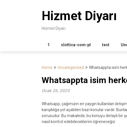
Skip
to
Hizmet Diyarı
content
Hizmet Diyarı
1
slottica-com-pl
test
Un
Home
Uncategorized
Whatsappta isim her
Whatsappta isim her
Ocak 26, 2025
Whatsapp, çağımızın en yaygın kullanılan iletişim
karışıklığa yol açabilen bazı konular vardır. Bu
sorusudur. Bu makalede, bu konuyu detaylı bir ş
nasıl kontrol edebileceklerini öğreneceğiz.