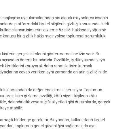
mesajlaşma uygulamalarından biri olarak milyonlarca insanın
anlarda platformdaki kişisel bilgilerin gizliliği konusunda ciddi
llanıcılarının isimlerini gizleme özelliği hakkında yoğun bir
 konusu bir gizlilik hakkı mıdır yoksa toplumsal sorumluluk
rı kişilerin gerçek isimlerini göstermemesine izin verir. Bu
ruma açısından önemli bir adımdır. Özellikle, iş dünyasında veya
ek kimliklerini koruyarak daha rahat iletişim kurmak
 ihtiyaçlarına cevap verirken aynı zamanda onların gizliliğini de
luluk açısından da değerlendirilmesi gerekiyor. Toplumun
rlardır. İsim gizleme özelliği, kötü niyetli kişilerin kötü
kle, dolandırıcılık veya suç faaliyetleri gibi durumlarda, gerçek
keye atabilir.
aşık bir denge gerektirir. Bir yandan, kullanıcıların kişisel
er yandan, toplumun genel güvenliğini sağlamak da aynı