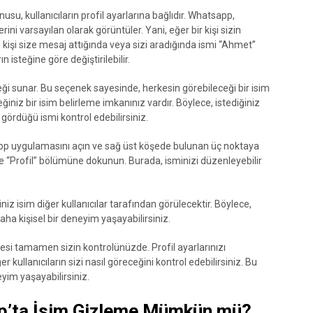
u, kullanıcıların profil ayarlarına bağlıdır. Whatsapp,
erini varsayılan olarak görüntüler. Yani, eğer bir kişi sizin
 kişi size mesaj attığında veya sizi aradığında ismi “Ahmet”
 isteğine göre değiştirilebilir.
ği sunar. Bu seçenek sayesinde, herkesin görebileceği bir isim
iniz bir isim belirleme imkanınız vardır. Böylece, istediğiniz
 gördüğü ismi kontrol edebilirsiniz.
tsapp uygulamasını açın ve sağ üst köşede bulunan üç noktaya
e “Profil” bölümüne dokunun. Burada, isminizi düzenleyebilir
ğiniz isim diğer kullanıcılar tarafından görülecektir. Böylece,
ha kişisel bir deneyim yaşayabilirsiniz.
 tamamen sizin kontrolünüzde. Profil ayarlarınızı
er kullanıcıların sizi nasıl göreceğini kontrol edebilirsiniz. Bu
yim yaşayabilirsiniz.
pp’ta İsim Gizleme Mümkün mü?