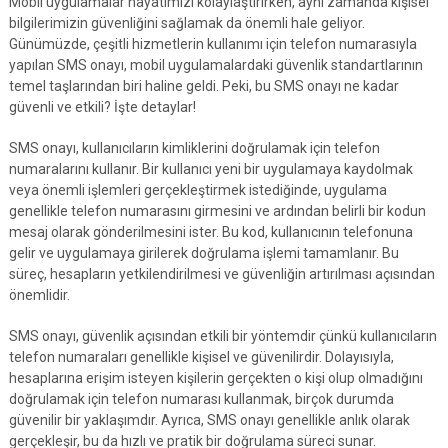
Mobil uygulamalar hayatımızı kolaylaştırırken, aynı zamanda kişisel
bilgilerimizin güvenliğini sağlamak da önemli hale geliyor.
Günümüzde, çeşitli hizmetlerin kullanımı için telefon numarasıyla
yapılan SMS onayı, mobil uygulamalardaki güvenlik standartlarının
temel taşlarından biri haline geldi. Peki, bu SMS onayı ne kadar
güvenli ve etkili? İşte detaylar!
SMS onayı, kullanıcıların kimliklerini doğrulamak için telefon
numaralarını kullanır. Bir kullanıcı yeni bir uygulamaya kaydolmak
veya önemli işlemleri gerçekleştirmek istediğinde, uygulama
genellikle telefon numarasını girmesini ve ardından belirli bir kodun
mesaj olarak gönderilmesini ister. Bu kod, kullanıcının telefonuna
gelir ve uygulamaya girilerek doğrulama işlemi tamamlanır. Bu
süreç, hesapların yetkilendirilmesi ve güvenliğin artırılması açısından
önemlidir.
SMS onayı, güvenlik açısından etkili bir yöntemdir çünkü kullanıcıların
telefon numaraları genellikle kişisel ve güvenilirdir. Dolayısıyla,
hesaplarına erişim isteyen kişilerin gerçekten o kişi olup olmadığını
doğrulamak için telefon numarası kullanmak, birçok durumda
güvenilir bir yaklaşımdır. Ayrıca, SMS onayı genellikle anlık olarak
gerçekleşir, bu da hızlı ve pratik bir doğrulama süreci sunar.