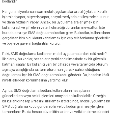
kodlarıdır.
Her gün milyonlarca insan mobil uygulamalar aracılığıyla bankacılık
işlemleri yapar, alışveriş yapar, sosyal medyada etkileşimde bulunur
ve daha fazlasını yapar. Ancak, bu uygulamalara erişmek için
kullanıcı adı ve şifrelerin yeterli olmadığı durumlar mevcuttur. İşte
burada devreye SMS doğrulama kodları girer. Bu kodlar, kullanıcıların
gerçekten kim olduklarını kanıtlamak için cep telefonlarına gönderilir
ve böylece güvenli bağlantılar kurulur.
Peki, SMS doğrulama kodlarının mobil uygulamalardaki rolü nedir?
İlk olarak, bu kodlar, hesapların yetkilendirilmesinde ek bir güvenlik
katmanı sağlar. Bir kullanıcı yeni bir cihazda veya tarayıcıda oturum
açmaya çalıştığında, sistem oturumun gerçek sahibi olduğunu
doğrulamak için bir SMS doğrulama kodu gönderir. Bu, hesabın kötü
niyetli ellerden korunmasına yardımcı olur.
Ayrıca, SMS doğrulama kodları, kullanıcıların hesaplarını
güncellerken veya belirli işlemleri onaylarken kullanılabilir. Örneğin,
bir kullanıcı hesap şifresini sıfırlamak istediğinde, mobil uygulama bir
SMS doğrulama kodu gönderebilir ve bu kodun girilmesiyle işlem
tamamlanır. Bu da hesap güvenliğini artırır ve yetkilendirme sürecini