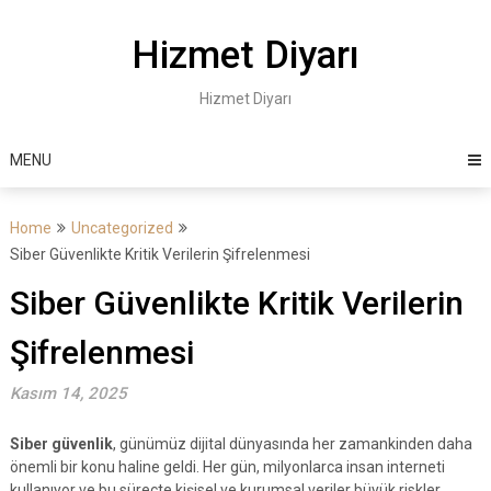
Skip
to
Hizmet Diyarı
content
Hizmet Diyarı
MENU
Home
Uncategorized
Siber Güvenlikte Kritik Verilerin Şifrelenmesi
Siber Güvenlikte Kritik Verilerin
Şifrelenmesi
Kasım 14, 2025
Siber güvenlik
, günümüz dijital dünyasında her zamankinden daha
önemli bir konu haline geldi. Her gün, milyonlarca insan interneti
kullanıyor ve bu süreçte kişisel ve kurumsal veriler büyük riskler