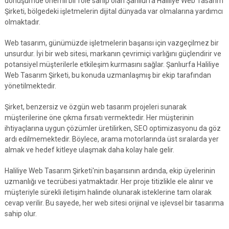
dönüşümde önemli bir role sahip olan Şanlıurfa Haliliye Web Tasarım
Şirketi, bölgedeki işletmelerin dijital dünyada var olmalarına yardımcı
olmaktadır.
Web tasarım, günümüzde işletmelerin başarısı için vazgeçilmez bir
unsurdur. İyi bir web sitesi, markanın çevrimiçi varlığını güçlendirir ve
potansiyel müşterilerle etkileşim kurmasını sağlar. Şanlıurfa Haliliye
Web Tasarım Şirketi, bu konuda uzmanlaşmış bir ekip tarafından
yönetilmektedir.
Şirket, benzersiz ve özgün web tasarım projeleri sunarak
müşterilerine öne çıkma fırsatı vermektedir. Her müşterinin
ihtiyaçlarına uygun çözümler üretilirken, SEO optimizasyonu da göz
ardı edilmemektedir. Böylece, arama motorlarında üst sıralarda yer
almak ve hedef kitleye ulaşmak daha kolay hale gelir.
Haliliye Web Tasarım Şirketi'nin başarısının ardında, ekip üyelerinin
uzmanlığı ve tecrübesi yatmaktadır. Her proje titizlikle ele alınır ve
müşteriyle sürekli iletişim halinde olunarak isteklerine tam olarak
cevap verilir. Bu sayede, her web sitesi orijinal ve işlevsel bir tasarıma
sahip olur.