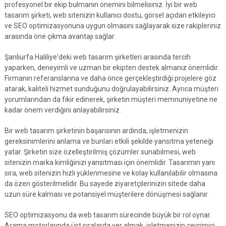
profesyonel bir ekip bulmanın önemini bilmelisiniz. İyi bir web
tasarım şirketi, web sitenizin kullanıcı dostu, görsel açıdan etkileyici
ve SEO optimizasyonuna uygun olmasını sağlayarak size rakipleriniz
arasında öne çıkma avantajı sağlar.
Şanlıurfa Haliliye'deki web tasarım şirketleri arasında tercih
yaparken, deneyimli ve uzman bir ekipten destek almanız önemlidir.
Firmanın referanslarına ve daha önce gerçekleştirdiği projelere göz
atarak, kaliteli hizmet sunduğunu doğrulayabilirsiniz. Ayrıca müşteri
yorumlarından da fikir edinerek, şirketin müşteri memnuniyetine ne
kadar önem verdiğini anlayabilirsiniz.
Bir web tasarım şirketinin başarısının ardında, işletmenizin
gereksinimlerini anlama ve bunları etkili şekilde yansıtma yeteneği
yatar. Şirketin size özelleştirilmiş çözümler sunabilmesi, web
sitenizin marka kimliğinizi yansıtması için önemlidir. Tasarımın yanı
sıra, web sitenizin hızlı yüklenmesine ve kolay kullanılabilir olmasına
da özen gösterilmelidir. Bu sayede ziyaretçilerinizin sitede daha
uzun süre kalması ve potansiyel müşterilere dönüşmesi sağlanır.
SEO optimizasyonu da web tasarım sürecinde büyük bir rol oynar.
Arama motorlarında üst sıralarda yer almak, işletmenizin çevrimiçi