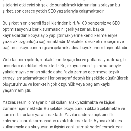
sitelerini etkileyici bir şekilde sunabilmek için sınırları zorlayan bu
şirket, son derece yetkin SEO yazarlarıyla çalışmaktadır.
Bu şirketin en önemli özelliklerinden biri, %100 benzersiz ve SEO
optimizasyonlu içerik sunmasıdır. İçerik yazarları, başka
kaynaklardan kopyalayıp yapıştırmak yerine kendi kelimeleriyle
yazarak özgünlüğü sağlamaktadır. Makalelerdeki kelime seçimi ve
bağlam, okuyucunun ilgisini çekmek adına büyük önem taşımaktadır.
Web tasarım şirketi, makalelerinde şaşırtıcı ve patlama yaratma gibi
unsurlara da dikkat etmektedir. Bu, okuyucunun ilgisini bütünüyle
yakalamayı ve onları sitede daha fazla zaman geçirmeye teşvik
etmeyi amaçlamaktadır. Her paragraf detaylı bir şekilde düşünülerek
oluşturulmuş ve içerikte hiçbir özgünlük veya bağlam kaybı
yaşanmamıştır.
Yazılar, resmi olmayan bir dil kullanılarak yazılmakta ve kişisel
zamirler içermektedir. Bu şekilde okuyucunun dikkati çekilmekte ve
samimi bir ortam yaratılmaktadır. Yazılar sade ve açık bir dille
kaleme alınarak karmaşadan uzak tutulmaktadır. Ayrıca aktif ses
kullanımıyla da okuyucunun ilgisini canlı tutmak hedeflenmektedir.