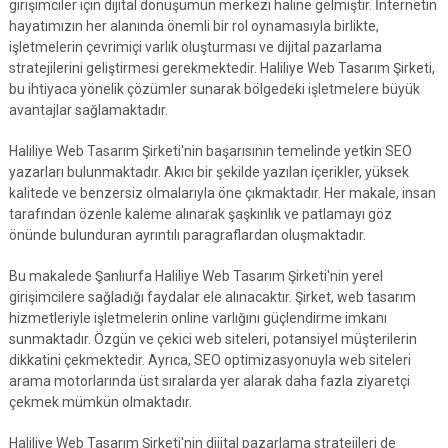
girişimciler için dijital dönüşümün merkezi haline gelmiştir. İnternetin
hayatımızın her alanında önemli bir rol oynamasıyla birlikte,
işletmelerin çevrimiçi varlık oluşturması ve dijital pazarlama
stratejilerini geliştirmesi gerekmektedir. Haliliye Web Tasarım Şirketi,
bu ihtiyaca yönelik çözümler sunarak bölgedeki işletmelere büyük
avantajlar sağlamaktadır.
Haliliye Web Tasarım Şirketi'nin başarısının temelinde yetkin SEO
yazarları bulunmaktadır. Akıcı bir şekilde yazılan içerikler, yüksek
kalitede ve benzersiz olmalarıyla öne çıkmaktadır. Her makale, insan
tarafından özenle kaleme alınarak şaşkınlık ve patlamayı göz
önünde bulunduran ayrıntılı paragraflardan oluşmaktadır.
Bu makalede Şanlıurfa Haliliye Web Tasarım Şirketi'nin yerel
girişimcilere sağladığı faydalar ele alınacaktır. Şirket, web tasarım
hizmetleriyle işletmelerin online varlığını güçlendirme imkanı
sunmaktadır. Özgün ve çekici web siteleri, potansiyel müşterilerin
dikkatini çekmektedir. Ayrıca, SEO optimizasyonuyla web siteleri
arama motorlarında üst sıralarda yer alarak daha fazla ziyaretçi
çekmek mümkün olmaktadır.
Haliliye Web Tasarım Şirketi'nin dijital pazarlama stratejileri de