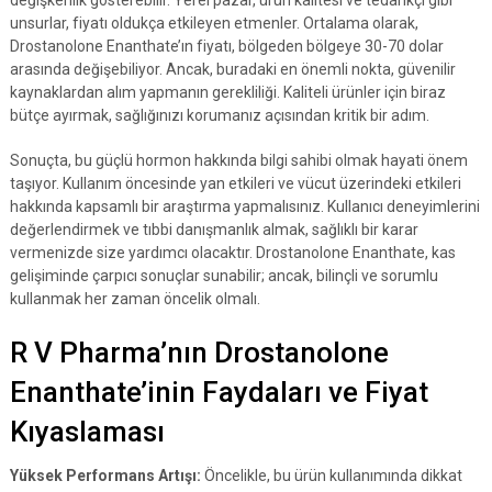
değişkenlik gösterebilir. Yerel pazar, ürün kalitesi ve tedarikçi gibi
unsurlar, fiyatı oldukça etkileyen etmenler. Ortalama olarak,
Drostanolone Enanthate’ın fiyatı, bölgeden bölgeye 30-70 dolar
arasında değişebiliyor. Ancak, buradaki en önemli nokta, güvenilir
kaynaklardan alım yapmanın gerekliliği. Kaliteli ürünler için biraz
bütçe ayırmak, sağlığınızı korumanız açısından kritik bir adım.
Sonuçta, bu güçlü hormon hakkında bilgi sahibi olmak hayati önem
taşıyor. Kullanım öncesinde yan etkileri ve vücut üzerindeki etkileri
hakkında kapsamlı bir araştırma yapmalısınız. Kullanıcı deneyimlerini
değerlendirmek ve tıbbi danışmanlık almak, sağlıklı bir karar
vermenizde size yardımcı olacaktır. Drostanolone Enanthate, kas
gelişiminde çarpıcı sonuçlar sunabilir; ancak, bilinçli ve sorumlu
kullanmak her zaman öncelik olmalı.
R V Pharma’nın Drostanolone
Enanthate’inin Faydaları ve Fiyat
Kıyaslaması
Yüksek Performans Artışı:
Öncelikle, bu ürün kullanımında dikkat