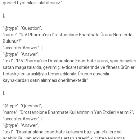
güncel fiyat bilgisi alabilirsiniz.”
},
“@type”: “Question”,
“name”: “R V Pharma’nın Drostanolone Enanthate Ürünü Nerelerde
Bulunur?”,
“acceptedAnswer”: {
“@type”: “Answer”,
“text”: “R V Pharma’nın Drostanolone Enanthate ürünü, spor besinleri
satan mağazalarda, çevrimiçi e-ticaret sitelerinde ve fitness ürünleri
tedarikçileri aracılığıyla temin edilebilir. Ürünün güvenilir
kaynaklardan satın alınması önerilmektedir.”
},
“@type”: “Question”,
“name”: “Drostanolone Enanthate Kullanımının Yan Etkileri Var mı?”,
“acceptedAnswer”: {
“@type”: “Answer”,
“text”: “Drostanolone enanthate kullanımı bazı yan etkilere yol
açabilir. Bu yan etkiler arasında artan agresiflik, ciltte yağlanma,