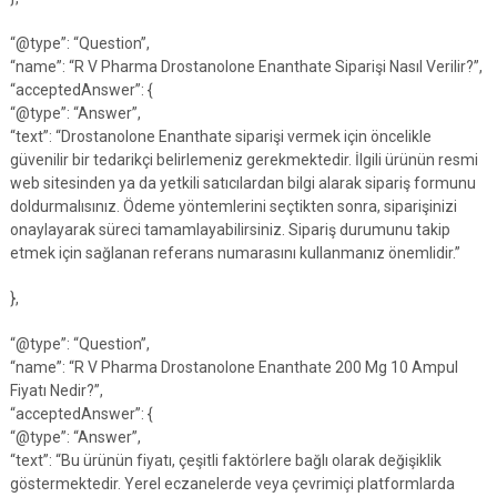
“@type”: “Question”,
“name”: “R V Pharma Drostanolone Enanthate Siparişi Nasıl Verilir?”,
“acceptedAnswer”: {
“@type”: “Answer”,
“text”: “Drostanolone Enanthate siparişi vermek için öncelikle
güvenilir bir tedarikçi belirlemeniz gerekmektedir. İlgili ürünün resmi
web sitesinden ya da yetkili satıcılardan bilgi alarak sipariş formunu
doldurmalısınız. Ödeme yöntemlerini seçtikten sonra, siparişinizi
onaylayarak süreci tamamlayabilirsiniz. Sipariş durumunu takip
etmek için sağlanan referans numarasını kullanmanız önemlidir.”
},
“@type”: “Question”,
“name”: “R V Pharma Drostanolone Enanthate 200 Mg 10 Ampul
Fiyatı Nedir?”,
“acceptedAnswer”: {
“@type”: “Answer”,
“text”: “Bu ürünün fiyatı, çeşitli faktörlere bağlı olarak değişiklik
göstermektedir. Yerel eczanelerde veya çevrimiçi platformlarda