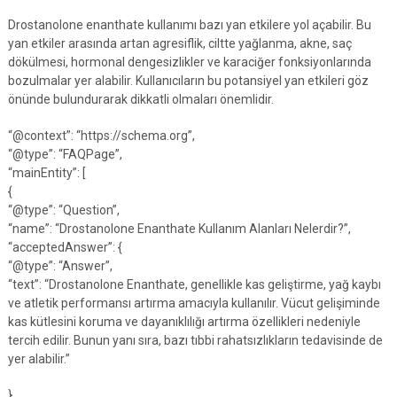
Drostanolone enanthate kullanımı bazı yan etkilere yol açabilir. Bu
yan etkiler arasında artan agresiflik, ciltte yağlanma, akne, saç
dökülmesi, hormonal dengesizlikler ve karaciğer fonksiyonlarında
bozulmalar yer alabilir. Kullanıcıların bu potansiyel yan etkileri göz
önünde bulundurarak dikkatli olmaları önemlidir.
“@context”: “https://schema.org”,
“@type”: “FAQPage”,
“mainEntity”: [
{
“@type”: “Question”,
“name”: “Drostanolone Enanthate Kullanım Alanları Nelerdir?”,
“acceptedAnswer”: {
“@type”: “Answer”,
“text”: “Drostanolone Enanthate, genellikle kas geliştirme, yağ kaybı
ve atletik performansı artırma amacıyla kullanılır. Vücut gelişiminde
kas kütlesini koruma ve dayanıklılığı artırma özellikleri nedeniyle
tercih edilir. Bunun yanı sıra, bazı tıbbi rahatsızlıkların tedavisinde de
yer alabilir.”
},