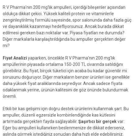
R V Pharma'nın 200 mg'lık ampulleri, içerdiği bileşenler açısından
oldukça dikkat çekici. Yüksek kaliteli protein ve vitaminlerle
zenginleştirilmiş formülü sayesinde, spor salonunda daha fazla güç
ve dayanıklılık kazanmayı hedefliyorsunuz. Ancak burada dikkat
edilmesi gereken bazı noktalar var. Piyasa fiyatları ne durumda?
Diğer markalarla karşılaştırıldığında bu ampuller gerçekten değer
mi?
Fiyat Analizi
yaparken, öncelikle R V Pharma'nın 200 mg'lık
ampüllerinin piyasada ortalama 150-200 TL civarında satıldığını
görebiliriz. Bu fiyat, birçok tüketici için acaba bu kadar güvenilir mi
sorusunu doğuruyor. Diğer markaların benzer ürünleri ise genellikle
daha yüksek fiyat aralıklarında seyrediyor. Ancak sadece fiyata
odaklanmak yerine, ürünün kalitesini de göz önünde bulundurmak
önemli.
Etkili bir kas gelişimi için doğru destek ürünlerini kullanmak şart. Bu
ampuller, düzenli egzersizle kombinlendiğinde kas kütlesini
artırmada gerçekten fayda sağlayabilir.
Şaşırtıcı bir gerçek
var:
Eğer bu ampulleri kullanırken beslenmenize de dikkat ederseniz,
aslında görmek istediğiniz sonuçları daha hızlı elde edebilirsiniz.