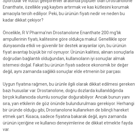
Sporcular ve vücut geliştirenler arasında popüler olan Drostanolone
Enanthate, özellikle yağ kaybını artırmak ve kas kütlesini korumak
amacıyla tercih ediliyor. Peki, bu ürünün fiyatı nedir ve neden bu
kadar dikkat çekiyor?
Öncelikle, R V Pharma’nın Drostanolone Enanthate 200 mg’lık
ampullerinin fiyatı, kalitesine göre oldukça makul. Genellikle spor
dünyasında etkili ve güvenilir bir destek arayanlar için, bu ürünün
fiyat avantajı büyük bir rol oynuyor. Ürünün kalitesi, alınan sonuçlarla
doğrudan bağlantılı olduğundan, kullanıcıların iyi sonuçlar almak
istemesi doğal. Fakat bu ürünün fiyatı sadece ekonomik bir değer
değil, aynı zamanda sağlıklı sonuçlar elde etmenin bir parçası.
Uygun fiyatına rağmen, bu ürünle ilgili olarak dikkat edilmesi gereken
bazı hususlar var. Drostanolone, doğru dozlarda kullanıldığında
birçok kullanıcıda olumlu sonuçlar doğurabiliyor. Ancak bunun yanı
sıra, yan etkilerin de göz önünde bulundurulması gerekiyor. Herhangi
bir üründe olduğu gibi, Drostanolone kullanırken de bilinçli hareket
etmek şart. Kısaca, sadece fiyatına bakarak değil, aynı zamanda
ürünün içeriğine ve kullanıcı deneyimlerine de dikkat etmekte fayda
var.