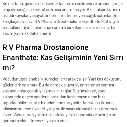
Bu noktada, güvenilir bir kaynaktan temin edilmesi ve ürünün gerçek
olup olmadığının kontrol edilmesi önem taşıyor. Aksi takdirde, hem
maddi kayıplar yaşayabilir hem de istenmeyen sağlık sorunları ile
karşılaşabilirsiniz. R V Pharma Drostanolone Enanthate 200 mg’lık
ampullerin fiyatı, tüketici için önemli bir etken olsa bile, bilinçli bir
seçim yapmak daha önemli.
R V Pharma Drostanolone
Enanthate: Kas Gelişiminin Yeni Sırrı
mı?
Vücudunuzda anabolik süreçleri artırarak çalışır. Yani kas dokusunu
güçlendirir ve onarır. Bu da demek oluyor ki, antrenman sonrası
kasların daha çabuk iyileşmesini sağlar. Düşünsenize, spor
salonunda geçen saatlerin ardından kaslarınızın daha hızlı
toparlanabilmesi, sizi bir adım öne taşıyabilir. Ancak, bu ürünün
etkisinin sadece fiziksel iyileşme ile sınırlı olmadığını unutmamak
lâzım. Ayrıca, yağ yakımını destekleyerek daha sıkı ve belirgin bir
görünüm elde etmenize yardım eder.