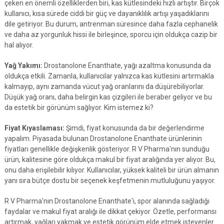
çeken en önemli özelliklerden biri, kas kütlesindeki hızlı artıştır. Birçok
kullanıcı, kısa sürede ciddi bir güç ve dayanıklılık artışı yaşadıklarını
dile getiriyor. Bu durum, antrenman süresince daha fazla cephanelik
ve daha az yorgunluk hissi ile birleşince, sporcu için oldukça cazip bir
hal alıyor.
Yağ Yakımı:
Drostanolone Enanthate, yağı azaltma konusunda da
oldukça etkili. Zamanla, kullanıcılar yalnızca kas kütlesini artırmakla
kalmayıp, aynı zamanda vücut yağ oranlarını da düşürebiliyorlar.
Düşük yağ oranı, daha belirgin kas çizgileri ile beraber geliyor ve bu
da estetik bir görünüm sağlıyor. Kim istemez ki?
Fiyat Kıyaslaması:
Şimdi, fiyat konusunda da bir değerlendirme
yapalım. Piyasada bulunan Drostanolone Enanthate ürünlerinin
fiyatları genellikle değişkenlik gösteriyor. R V Pharma'nın sunduğu
ürün, kalitesine göre oldukça makul bir fiyat aralığında yer alıyor. Bu,
onu daha erişilebilir kılıyor. Kullanıcılar, yüksek kaliteli bir ürün almanın
yanı sıra bütçe dostu bir seçenek keşfetmenin mutluluğunu yaşıyor.
R V Pharma'nın Drostanolone Enanthate'i, spor alanında sağladığı
faydalar ve makul fiyat aralığı ile dikkat çekiyor. Özetle, performansı
artırmak, yağları yakmak ve estetik görünüm elde etmek isteyenler