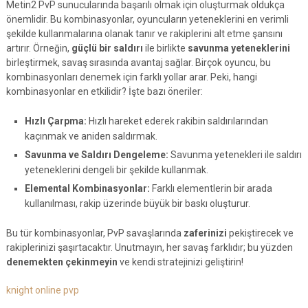
Metin2 PvP sunucularında başarılı olmak için oluşturmak oldukça
önemlidir. Bu kombinasyonlar, oyuncuların yeteneklerini en verimli
şekilde kullanmalarına olanak tanır ve rakiplerini alt etme şansını
artırır. Örneğin,
güçlü bir saldırı
ile birlikte
savunma yeteneklerini
birleştirmek, savaş sırasında avantaj sağlar. Birçok oyuncu, bu
kombinasyonları denemek için farklı yollar arar. Peki, hangi
kombinasyonlar en etkilidir? İşte bazı öneriler:
Hızlı Çarpma:
Hızlı hareket ederek rakibin saldırılarından
kaçınmak ve aniden saldırmak.
Savunma ve Saldırı Dengeleme:
Savunma yetenekleri ile saldırı
yeteneklerini dengeli bir şekilde kullanmak.
Elemental Kombinasyonlar:
Farklı elementlerin bir arada
kullanılması, rakip üzerinde büyük bir baskı oluşturur.
Bu tür kombinasyonlar, PvP savaşlarında
zaferinizi
pekiştirecek ve
rakiplerinizi şaşırtacaktır. Unutmayın, her savaş farklıdır; bu yüzden
denemekten çekinmeyin
ve kendi stratejinizi geliştirin!
knight online pvp