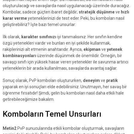
oluşturulacağı ve savaşlarda nasıl uygulanacağı üzerinde duracağız.
Kombolar, sadece güçten ibaret değildir;
stratejik düşünme
ve
hızlı
karar verme
yeteneklerinizi de test eder. Peki, bu komboları nasıl
geliştirebiliriz? İşte bazı temel unsurlar:
İlk olarak,
karakter sınıfınızı
iyi tanımalısınız. Her sınıfın kendine
özgü yetenekleri vardır ve bunları en iyi şekilde kullanmak,
rakiplerinizi alt etmenin anahtarıdır. Ayrıca,
ekipman
ve
yetenek
kombinasyonları
üzerinde düşünmek de önemlidir. Örneğin, bir
savaşçı sınıfı için yüksek hasar veren yetenekler ile savunma artırıcı
yeteneklerin bir arada kullanılması, savaşlarda avantaj sağlar.
Sonuç olarak, PvP komboları oluştururken,
deneyim
ve
pratik
yaparak en iyi sonuçları elde edebilirsiniz. Unutmayın, her savaş bir
öğrenme fırsatıdır! Şimdi, gelin bu komboları nasıl daha etkili hale
getirebileceğimize bakalım.
Komboların Temel Unsurları
Metin2
PvP sunucularında etkili kombolar oluşturmak, savaşların