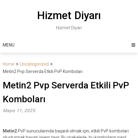
Skip
to
Hizmet Diyarı
content
Hizmet Diyarı
MENU
Home
Uncategorized
Metin2 Pvp Serverda Etkili PvP Komboları
Metin2 Pvp Serverda Etkili PvP
Komboları
Mayıs 11, 2025
Metin2
PvP sunucularında başarılı olmak için, etkili PvP komboları
oluşturmak hayati önem taşır. Bu makalede, bu komboların nasıl