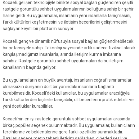
Kocaeli, gelişen teknolojiyle birlikte sosyal bağları güçlendiren çeşitli
rastgele görüntülü sohbet uygulamalarının bolluğuna sahip bir şehir
haline geldi. Bu uygulamalar, insanların yeni insanlarla tanışmasını,
farklı kültürleri keşfetmesini ve iletişim becerilerini geliştirmesini
sağlayan keyifli bir platform sunuyor.
Kocaeli, genç ve dinamik nüfusuyla sosyal bağları güçlendirebilecek
bir potansiyele sahip. Teknoloji sayesinde artık sadece fiziksel olarak
karşılaşmadığımız insanlarla, anında iletişim kurma imkanına
sahibiz. Rastgele görüntülü sohbet uygulamaları da bu iletişim
kanallarının başında geliyor.
Bu uygulamaların en büyük avantajı, insanların coğrafi sınırlamalar
olmaksızın dünyanın dört bir yanındaki insanlarla bağlantı
kurabilmesidir. Kocaeli'deki kullanıcılar, bu uygulamalar aracılığıyla
farklı kültürlerden kişilerle tanışabilir, dil becerilerini pratik edebilir ve
yeni dostluklar kurabilirler.
Kocaeli'nin en iyi rastgele görüntülü sohbet uygulamaları arasında
birkaç popüler seçenek bulunmaktadır. Bu uygulamalar, kullanıcıların
tercihlerine ve beklentilerine göre farklı özellikler sunmaktadır.
Bazıları sadece metin tabanlı iletişim sağlarken, diğerleri sesli ve