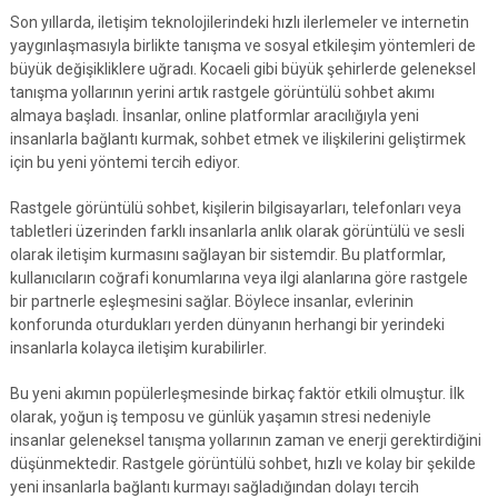
Son yıllarda, iletişim teknolojilerindeki hızlı ilerlemeler ve internetin
yaygınlaşmasıyla birlikte tanışma ve sosyal etkileşim yöntemleri de
büyük değişikliklere uğradı. Kocaeli gibi büyük şehirlerde geleneksel
tanışma yollarının yerini artık rastgele görüntülü sohbet akımı
almaya başladı. İnsanlar, online platformlar aracılığıyla yeni
insanlarla bağlantı kurmak, sohbet etmek ve ilişkilerini geliştirmek
için bu yeni yöntemi tercih ediyor.
Rastgele görüntülü sohbet, kişilerin bilgisayarları, telefonları veya
tabletleri üzerinden farklı insanlarla anlık olarak görüntülü ve sesli
olarak iletişim kurmasını sağlayan bir sistemdir. Bu platformlar,
kullanıcıların coğrafi konumlarına veya ilgi alanlarına göre rastgele
bir partnerle eşleşmesini sağlar. Böylece insanlar, evlerinin
konforunda oturdukları yerden dünyanın herhangi bir yerindeki
insanlarla kolayca iletişim kurabilirler.
Bu yeni akımın popülerleşmesinde birkaç faktör etkili olmuştur. İlk
olarak, yoğun iş temposu ve günlük yaşamın stresi nedeniyle
insanlar geleneksel tanışma yollarının zaman ve enerji gerektirdiğini
düşünmektedir. Rastgele görüntülü sohbet, hızlı ve kolay bir şekilde
yeni insanlarla bağlantı kurmayı sağladığından dolayı tercih