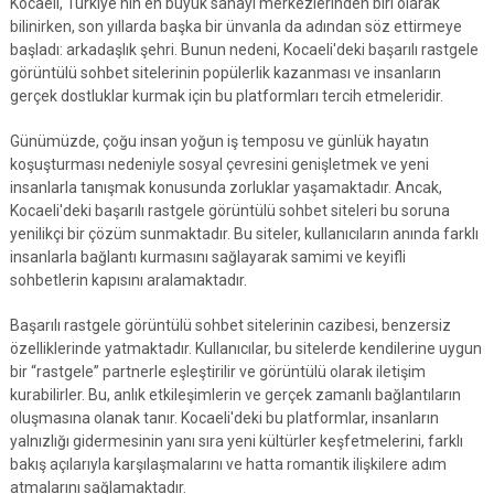
Kocaeli, Türkiye'nin en büyük sanayi merkezlerinden biri olarak
bilinirken, son yıllarda başka bir ünvanla da adından söz ettirmeye
başladı: arkadaşlık şehri. Bunun nedeni, Kocaeli'deki başarılı rastgele
görüntülü sohbet sitelerinin popülerlik kazanması ve insanların
gerçek dostluklar kurmak için bu platformları tercih etmeleridir.
Günümüzde, çoğu insan yoğun iş temposu ve günlük hayatın
koşuşturması nedeniyle sosyal çevresini genişletmek ve yeni
insanlarla tanışmak konusunda zorluklar yaşamaktadır. Ancak,
Kocaeli'deki başarılı rastgele görüntülü sohbet siteleri bu soruna
yenilikçi bir çözüm sunmaktadır. Bu siteler, kullanıcıların anında farklı
insanlarla bağlantı kurmasını sağlayarak samimi ve keyifli
sohbetlerin kapısını aralamaktadır.
Başarılı rastgele görüntülü sohbet sitelerinin cazibesi, benzersiz
özelliklerinde yatmaktadır. Kullanıcılar, bu sitelerde kendilerine uygun
bir “rastgele” partnerle eşleştirilir ve görüntülü olarak iletişim
kurabilirler. Bu, anlık etkileşimlerin ve gerçek zamanlı bağlantıların
oluşmasına olanak tanır. Kocaeli'deki bu platformlar, insanların
yalnızlığı gidermesinin yanı sıra yeni kültürler keşfetmelerini, farklı
bakış açılarıyla karşılaşmalarını ve hatta romantik ilişkilere adım
atmalarını sağlamaktadır.