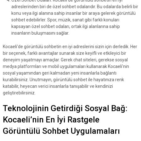
Özel Sohbet Odaları: Kocaeli'de görüntülü sohbetin en iyi
adreslerinden biri de özel sohbet odalarıdır. Bu odalarda belirli bir
konu veya ilgi alanına sahip insanlar bir araya gelerek görüntülü
sohbet edebilirler. Spor, müzik, sanat gibi farklı konuları
kapsayan özel sohbet odaları, ortak ilgi alanlarına sahip
insanların buluşmasını sağlar.
Kocaeli'de görüntülü sohbetin en iyi adreslerini sizin için derledik. Her
bir seçenek, farklı avantajlar sunarak size keyifli ve etkileyici bir
deneyim yaşatmayı amaçlar. Gerek chat siteleri, gerekse sosyal
medya platformları ve mobil uygulamaları kullanarak Kocaeli'nin
sosyal yaşamından geri kalmadan yeni insanlarla bağlantı
kurabilirsiniz. Unutmayın, görüntülü sohbet ile hayatınıza renk
katabilir, heyecan verici insanlarla tanışabilir ve kendinizi
geliştirebilirsiniz.
Teknolojinin Getirdiği Sosyal Bağ:
Kocaeli’nin En İyi Rastgele
Görüntülü Sohbet Uygulamaları