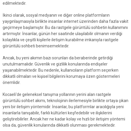
edilmektedir.
İkinci olarak, sosyal medyanın ve diğer online platformların
yaygınlaşmasıyla birlikte insanlar internet üzerinden daha fazla vakit
geçirmeye başlamıştır. Bu da rastgele görüntülü sohbetin kullanımını
artırmıştır. İnsanlar, günün her saatinde ulaşılabilir olmanın verdiği
kolaylıkla ve çeşitli kişilerle iletişim kurabilme imkanıyla rastgele
görüntülü sohbeti benimsemektedir.
Ancak, bu yeni akımın bazı sorunları da beraberinde getirdiği
unutulmamalıdır. Güvenlik ve gizlilik konularında endişeler
yaşanabilmektedir. Bu nedenle, kullanıcıların platform seçerken
dikkatli olmaları ve kişisel bilgilerini korumaya özen göstermeleri
önemlidir.
Kocaeli'de geleneksel tanışma yollarının yerini alan rastgele
görüntülü sohbet akımı, teknolojinin ilerlemesiyle birlikte ortaya çıkan
yeni bir iletişim yöntemidir. İnsanlar, bu platformlar aracılığıyla yeni
insanlarla tanışabilir, farklı kültürleri keşfedebilir ve ilişkilerini
geliştirebilirler. Ancak her ne kadar kolay ve hızlı bir iletişim yöntemi
olsa da, güvenlik konularında dikkatli olunması gerekmektedir.