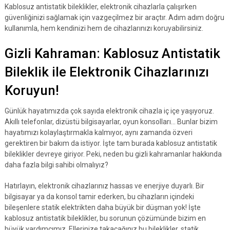
Kablosuz antistatik bileklikler, elektronik cihazlarla çalışırken
güvenliğinizi sağlamak için vazgeçilmez bir araçtır. Adım adım doğru
kullanımla, hem kendinizi hem de cihazlarınızı koruyabilirsiniz.
Gizli Kahraman: Kablosuz Antistatik
Bileklik ile Elektronik Cihazlarınızı
Koruyun!
Günlük hayatımızda çok sayıda elektronik cihazla iç içe yaşıyoruz.
Akıllı telefonlar, dizüstü bilgisayarlar, oyun konsolları… Bunlar bizim
hayatımızı kolaylaştırmakla kalmıyor, aynı zamanda özveri
gerektiren bir bakım da istiyor. İşte tam burada kablosuz antistatik
bileklikler devreye giriyor. Peki, neden bu gizli kahramanlar hakkında
daha fazla bilgi sahibi olmalıyız?
Hatırlayın, elektronik cihazlarınız hassas ve enerjiye duyarlı. Bir
bilgisayar ya da konsol tamir ederken, bu cihazların içindeki
bileşenlere statik elektrikten daha büyük bir düşman yok! İşte
kablosuz antistatik bileklikler, bu sorunun çözümünde bizim en
büyük yardımcımız. Ellerinize takacağınız bu bileklikler, statik