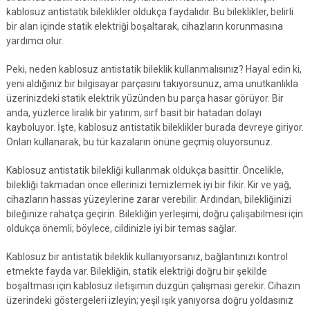
kablosuz antistatik bileklikler oldukça faydalıdır. Bu bileklikler, belirli
bir alan içinde statik elektriği boşaltarak, cihazların korunmasına
yardımcı olur.
Peki, neden kablosuz antistatik bileklik kullanmalısınız? Hayal edin ki,
yeni aldığınız bir bilgisayar parçasını takıyorsunuz, ama unutkanlıkla
üzerinizdeki statik elektrik yüzünden bu parça hasar görüyor. Bir
anda, yüzlerce liralık bir yatırım, sırf basit bir hatadan dolayı
kayboluyor. İşte, kablosuz antistatik bileklikler burada devreye giriyor.
Onları kullanarak, bu tür kazaların önüne geçmiş oluyorsunuz.
Kablosuz antistatik bilekliği kullanmak oldukça basittir. Öncelikle,
bilekliği takmadan önce ellerinizi temizlemek iyi bir fikir. Kir ve yağ,
cihazların hassas yüzeylerine zarar verebilir. Ardından, bilekliğinizi
bileğinize rahatça geçirin. Bilekliğin yerleşimi, doğru çalışabilmesi için
oldukça önemli; böylece, cildinizle iyi bir temas sağlar.
Kablosuz bir antistatik bileklik kullanıyorsanız, bağlantınızı kontrol
etmekte fayda var. Bilekliğin, statik elektriği doğru bir şekilde
boşaltması için kablosuz iletişimin düzgün çalışması gerekir. Cihazın
üzerindeki göstergeleri izleyin; yeşil ışık yanıyorsa doğru yoldasınız