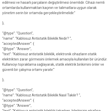
edilmesi ve hasarlı parçaların değiştirilmesi önemlidir. Cihazı nemli
ortamlarda kullanmaktan kaçının ve talimatlara uygun olarak
yönetim serin bir ortamda gerçekleştirilmelidir.”
},
“@type”: “Question”,
“name”: “Kablosuz Antistatik Bileklik Nedir? “,
“acceptedAnswer”: {
“@type”: “Answer”,
“text”: “Kablosuz antistatik bileklik, elektronik cihazların statik
elektrikten zarar görmesini önlemek amacıyla kullanılan bir üründür.
Kullanıcıyı topraklama sağlayarak, statik elektrik birikimini önler ve
güvenli bir çalışma ortamı yaratır.”
},
“@type”: “Question”,
“name”: “Kablosuz Antistatik Bileklik Nasıl Takılır? “,
“acceptedAnswer”: {
“@type”: “Answer”,
“text”: “Kablosuz antistatik bilekliği takarken, bileğinizin etrafına