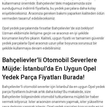
kullanmanız önemlidir. Bahçelievler'deki mağazamızda size
sunduğumuz indirimli fiyatlarla, bu yedek parçalara daha kolay
erişebileceksiniz. Aracınıza gereken bakımı yaparken kaliteden ödün
vermeden tasarruf edebileceksiniz.
Opel yedek parçalarında fırsatlar Bahçelievler'de sizi bekliyor!
Uzman ekibimizle iletişime geçin ve aracınızı en iyi şekilde
korumanın keyfini çıkarın. Kaliteli, uygun fiyatlı ve tamamen güvenilir
yedek parçalarla Opel aracınızı uzun yıllar boyunca sorunsuz bir
şekilde kullanmaya devam edebilirsiniz.
Bahçelievler’li Otomobil Severlere
Müjde: İstanbul’da En Uygun Opel
Yedek Parça Fiyatları Burada!
Bahçelievler'li otomobil severler için İstanbul'da en uygun Opel yedek
parça fiyatlarını bulmak artık daha kolay! Bu makalede, size
Bahçelievler bölgesindeki otomobil tutkunlarına müjdeli bir haber
vermek istiyoruz. İster aracınızın onarımını yapmak, ister yükseltme
veya değişim yapmak isteyin, Opel yedek parçaları konusunda en iyi