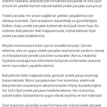
indirimli fiyatlarla, aracınızın performansını koruyacak ve ona uzun
ömürlü bir şekilde hizmet edecek kaliteli yedek parçalar sunuyoruz.
Yedek parçalar, her aracın sağlıklı bir şekilde çalışabilmesi için
oldukça önemlidir. Opel araçlarının dayanıklılığı ve güvenilirliğiyle
birlikte, doğru yedek parçaları kullanmak da büyük önem taşır. Bu
nedenle, Bahçelievler'deki mağazamızda, orijinal kalitede Opel
yedek parçaları bulabilirsiniz.
Müşteri memnuniyeti bizim için en öncelikli konudur. Uzman
ekibimiz, size en uygun yedek parçaları seçmenizde yardımcı olacak
ve ihtiyaçlarınıza yönelik çözümler sunacaktır. Ayrıca, rekabetçi
fiyatlarla sunduğumuz indirimlerle bütçenizi zorlamadan aracınızı
tamir veya bakım yapabileceksiniz.
Bahçelievler'deki mağazamızda, geniş bir yedek parça seçeneği
bulunmaktadır. Motor parçalarından fren sistemine, elektronik
bileşenlerden süspansiyon aksamına kadar ihtiyaç duyabileceğiniz
her türlü Opel yedek parçasını bulabileceksiniz. Her ürünümüz,
yüksek kalite standartlarına uygun olarak seçilmiş ve test edilmiştir.
Opel aracınızın güvenliği ve performansı için orijinal yedek parçalar