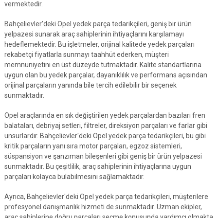
vermektedir.
Bahçelievler'deki Opel yedek parça tedarikçileri, geniş bir ürün
yelpazesi sunarak araç sahiplerinin ihtiyaçlarını karşılamayı
hedeflemektedir. Bu işletmeler, orijinal kalitede yedek parçaları
rekabetçi fiyatlarla sunmayı taahhüt ederken, müşteri
memnuniyetini en üst düzeyde tutmaktadır. Kalite standartlarına
uygun olan bu yedek parçalar, dayanıklılık ve performans açısından
orijinal parçaların yanında bile tercih edilebilir bir seçenek
sunmaktadır.
Opel araçlarında en sık değiştirilen yedek parçalardan bazıları fren
balataları, debriyaj setleri, filtreler, direksiyon parçaları ve farlar gibi
unsurlardır. Bahçelievler'deki Opel yedek parça tedarikçileri, bu gibi
kritik parçaların yanı sıra motor parçaları, egzoz sistemleri,
süspansiyon ve şanzıman bileşenleri gibi geniş bir ürün yelpazesi
sunmaktadır. Bu çeşitlilik, araç sahiplerinin ihtiyaçlarına uygun
parçaları kolayca bulabilmesini sağlamaktadır.
Ayrıca, Bahçelievler'deki Opel yedek parça tedarikçileri, müşterilere
profesyonel danışmanlık hizmeti de sunmaktadır. Uzman ekipler,
araç sahiplerine doğru parçaları seçme konusunda yardımcı olmakta