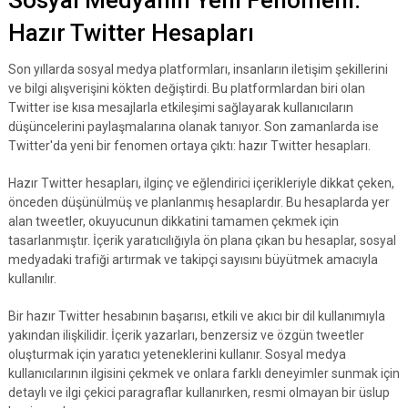
Sosyal Medyanın Yeni Fenomeni:
Hazır Twitter Hesapları
Son yıllarda sosyal medya platformları, insanların iletişim şekillerini
ve bilgi alışverişini kökten değiştirdi. Bu platformlardan biri olan
Twitter ise kısa mesajlarla etkileşimi sağlayarak kullanıcıların
düşüncelerini paylaşmalarına olanak tanıyor. Son zamanlarda ise
Twitter'da yeni bir fenomen ortaya çıktı: hazır Twitter hesapları.
Hazır Twitter hesapları, ilginç ve eğlendirici içerikleriyle dikkat çeken,
önceden düşünülmüş ve planlanmış hesaplardır. Bu hesaplarda yer
alan tweetler, okuyucunun dikkatini tamamen çekmek için
tasarlanmıştır. İçerik yaratıcılığıyla ön plana çıkan bu hesaplar, sosyal
medyadaki trafiği artırmak ve takipçi sayısını büyütmek amacıyla
kullanılır.
Bir hazır Twitter hesabının başarısı, etkili ve akıcı bir dil kullanımıyla
yakından ilişkilidir. İçerik yazarları, benzersiz ve özgün tweetler
oluşturmak için yaratıcı yeteneklerini kullanır. Sosyal medya
kullanıcılarının ilgisini çekmek ve onlara farklı deneyimler sunmak için
detaylı ve ilgi çekici paragraflar kullanırken, resmi olmayan bir üslup