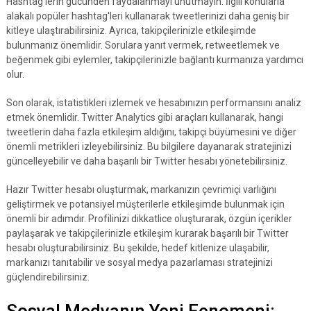
Hashtag'lerin gücünden faydalanmayı unutmayın. İlgili konularla
alakalı popüler hashtag'leri kullanarak tweetlerinizi daha geniş bir
kitleye ulaştırabilirsiniz. Ayrıca, takipçilerinizle etkileşimde
bulunmanız önemlidir. Sorulara yanıt vermek, retweetlemek ve
beğenmek gibi eylemler, takipçilerinizle bağlantı kurmanıza yardımcı
olur.
Son olarak, istatistikleri izlemek ve hesabınızın performansını analiz
etmek önemlidir. Twitter Analytics gibi araçları kullanarak, hangi
tweetlerin daha fazla etkileşim aldığını, takipçi büyümesini ve diğer
önemli metrikleri izleyebilirsiniz. Bu bilgilere dayanarak stratejinizi
güncelleyebilir ve daha başarılı bir Twitter hesabı yönetebilirsiniz.
Hazır Twitter hesabı oluşturmak, markanızın çevrimiçi varlığını
geliştirmek ve potansiyel müşterilerle etkileşimde bulunmak için
önemli bir adımdır. Profilinizi dikkatlice oluşturarak, özgün içerikler
paylaşarak ve takipçilerinizle etkileşim kurarak başarılı bir Twitter
hesabı oluşturabilirsiniz. Bu şekilde, hedef kitlenize ulaşabilir,
markanızı tanıtabilir ve sosyal medya pazarlaması stratejinizi
güçlendirebilirsiniz.