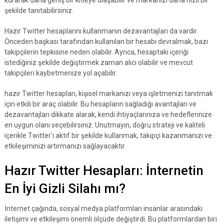
kurarak daha geniş bir kitleye ulaşabilir ve markanızı daha hızlı bir
şekilde tanıtabilirsiniz.
Hazır Twitter hesaplarını kullanmanın dezavantajları da vardır.
Önceden başkası tarafından kullanılan bir hesabı devralmak, bazı
takipçilerin tepkisine neden olabilir. Ayrıca, hesaptaki içeriği
istediğiniz şekilde değiştirmek zaman alıcı olabilir ve mevcut
takipçileri kaybetmenize yol açabilir.
hazır Twitter hesapları, kişisel markanızı veya işletmenizi tanıtmak
için etkili bir araç olabilir. Bu hesapların sağladığı avantajları ve
dezavantajları dikkate alarak, kendi ihtiyaçlarınıza ve hedeflerinize
en uygun olanı seçebilirsiniz. Unutmayın, doğru strateji ve kaliteli
içerikle Twitter'ı aktif bir şekilde kullanmak, takipçi kazanmanızı ve
etkileşiminizi artırmanızı sağlayacaktır.
Hazır Twitter Hesapları: İnternetin
En İyi Gizli Silahı mı?
İnternet çağında, sosyal medya platformları insanlar arasındaki
iletişimi ve etkileşimi önemli ölçüde değiştirdi. Bu platformlardan biri