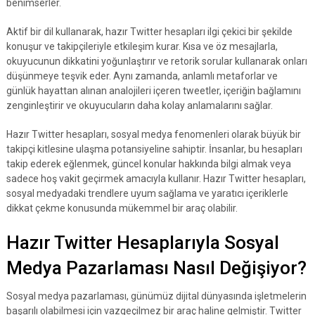
benimserler.
Aktif bir dil kullanarak, hazır Twitter hesapları ilgi çekici bir şekilde
konuşur ve takipçileriyle etkileşim kurar. Kısa ve öz mesajlarla,
okuyucunun dikkatini yoğunlaştırır ve retorik sorular kullanarak onları
düşünmeye teşvik eder. Aynı zamanda, anlamlı metaforlar ve
günlük hayattan alınan analojileri içeren tweetler, içeriğin bağlamını
zenginleştirir ve okuyucuların daha kolay anlamalarını sağlar.
Hazır Twitter hesapları, sosyal medya fenomenleri olarak büyük bir
takipçi kitlesine ulaşma potansiyeline sahiptir. İnsanlar, bu hesapları
takip ederek eğlenmek, güncel konular hakkında bilgi almak veya
sadece hoş vakit geçirmek amacıyla kullanır. Hazır Twitter hesapları,
sosyal medyadaki trendlere uyum sağlama ve yaratıcı içeriklerle
dikkat çekme konusunda mükemmel bir araç olabilir.
Hazır Twitter Hesaplarıyla Sosyal
Medya Pazarlaması Nasıl Değişiyor?
Sosyal medya pazarlaması, günümüz dijital dünyasında işletmelerin
başarılı olabilmesi için vazgeçilmez bir araç haline gelmiştir. Twitter