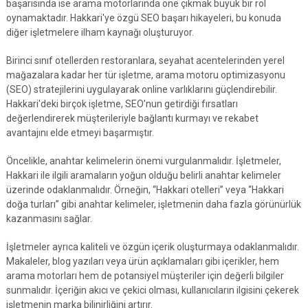
başarısında ise arama motorlarında öne çıkmak büyük bir rol
oynamaktadır. Hakkari'ye özgü SEO başarı hikayeleri, bu konuda
diğer işletmelere ilham kaynağı oluşturuyor.
Birinci sınıf otellerden restoranlara, seyahat acentelerinden yerel
mağazalara kadar her tür işletme, arama motoru optimizasyonu
(SEO) stratejilerini uygulayarak online varlıklarını güçlendirebilir.
Hakkari'deki birçok işletme, SEO'nun getirdiği fırsatları
değerlendirerek müşterileriyle bağlantı kurmayı ve rekabet
avantajını elde etmeyi başarmıştır.
Öncelikle, anahtar kelimelerin önemi vurgulanmalıdır. İşletmeler,
Hakkari ile ilgili aramaların yoğun olduğu belirli anahtar kelimeler
üzerinde odaklanmalıdır. Örneğin, “Hakkari otelleri” veya “Hakkari
doğa turları” gibi anahtar kelimeler, işletmenin daha fazla görünürlük
kazanmasını sağlar.
İşletmeler ayrıca kaliteli ve özgün içerik oluşturmaya odaklanmalıdır.
Makaleler, blog yazıları veya ürün açıklamaları gibi içerikler, hem
arama motorları hem de potansiyel müşteriler için değerli bilgiler
sunmalıdır. İçeriğin akıcı ve çekici olması, kullanıcıların ilgisini çekerek
işletmenin marka bilinirliğini artırır.