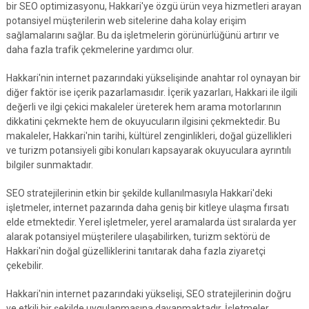
bir SEO optimizasyonu, Hakkari'ye özgü ürün veya hizmetleri arayan
potansiyel müşterilerin web sitelerine daha kolay erişim
sağlamalarını sağlar. Bu da işletmelerin görünürlüğünü artırır ve
daha fazla trafik çekmelerine yardımcı olur.
Hakkari'nin internet pazarındaki yükselişinde anahtar rol oynayan bir
diğer faktör ise içerik pazarlamasıdır. İçerik yazarları, Hakkari ile ilgili
değerli ve ilgi çekici makaleler üreterek hem arama motorlarının
dikkatini çekmekte hem de okuyucuların ilgisini çekmektedir. Bu
makaleler, Hakkari'nin tarihi, kültürel zenginlikleri, doğal güzellikleri
ve turizm potansiyeli gibi konuları kapsayarak okuyuculara ayrıntılı
bilgiler sunmaktadır.
SEO stratejilerinin etkin bir şekilde kullanılmasıyla Hakkari'deki
işletmeler, internet pazarında daha geniş bir kitleye ulaşma fırsatı
elde etmektedir. Yerel işletmeler, yerel aramalarda üst sıralarda yer
alarak potansiyel müşterilere ulaşabilirken, turizm sektörü de
Hakkari'nin doğal güzelliklerini tanıtarak daha fazla ziyaretçi
çekebilir.
Hakkari'nin internet pazarındaki yükselişi, SEO stratejilerinin doğru
ve etkili bir şekilde uygulanmasına dayanmaktadır. İşletmeler,