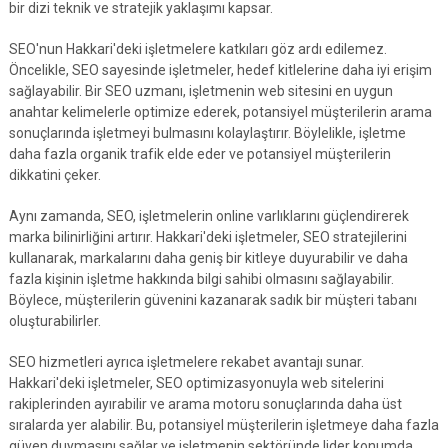
bir dizi teknik ve stratejik yaklaşımı kapsar.
SEO'nun Hakkari'deki işletmelere katkıları göz ardı edilemez.
Öncelikle, SEO sayesinde işletmeler, hedef kitlelerine daha iyi erişim
sağlayabilir. Bir SEO uzmanı, işletmenin web sitesini en uygun
anahtar kelimelerle optimize ederek, potansiyel müşterilerin arama
sonuçlarında işletmeyi bulmasını kolaylaştırır. Böylelikle, işletme
daha fazla organik trafik elde eder ve potansiyel müşterilerin
dikkatini çeker.
Aynı zamanda, SEO, işletmelerin online varlıklarını güçlendirerek
marka bilinirliğini artırır. Hakkari'deki işletmeler, SEO stratejilerini
kullanarak, markalarını daha geniş bir kitleye duyurabilir ve daha
fazla kişinin işletme hakkında bilgi sahibi olmasını sağlayabilir.
Böylece, müşterilerin güvenini kazanarak sadık bir müşteri tabanı
oluşturabilirler.
SEO hizmetleri ayrıca işletmelere rekabet avantajı sunar.
Hakkari'deki işletmeler, SEO optimizasyonuyla web sitelerini
rakiplerinden ayırabilir ve arama motoru sonuçlarında daha üst
sıralarda yer alabilir. Bu, potansiyel müşterilerin işletmeye daha fazla
güven duymasını sağlar ve işletmenin sektöründe lider konumda