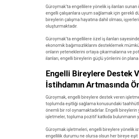
Güroymak'ta engellilere yönelik iş ilanları sunan 
engelli çalışanlara uyum sağlamak için gerekli 
bireylerin çalışma hayatına dahil olması, işyerler
oluşturmaktadır.
Güroymak'ta engellilere özel iş ilanları sayesind
ekonomik bağımsızlıklarını desteklemek mümkün o
onların yeteneklerini ortaya çıkarmalarına ve pot
ilanları, engelli bireylerin güçlü yönlerini ön pla
Engelli Bireylere Destek 
İstihdamın Artmasında Ön
Güroymak, engelli bireylere destek veren işletmel
toplumda eşitliği sağlama konusundaki taahhütle
önemli bir rol oynamaktadırlar. Engelli bireyleri
işletmeler, topluma pozitif katkıda bulunmanın y
Güroymak işletmeleri, engelli bireylere yönelik 
engellilik durumu ne olursa olsun her bireye eşit