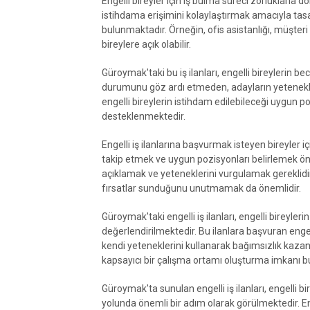
Engelli bireyler için iş bulma süreci zorluklarla dol
istihdama erişimini kolaylaştırmak amacıyla tasar
bulunmaktadır. Örneğin, ofis asistanlığı, müşteri h
bireylere açık olabilir.
Güroymak'taki bu iş ilanları, engelli bireylerin b
durumunu göz ardı etmeden, adayların yetenekl
engelli bireylerin istihdam edilebileceği uygun po
desteklenmektedir.
Engelli iş ilanlarına başvurmak isteyen bireyler içi
takip etmek ve uygun pozisyonları belirlemek ön
açıklamak ve yeteneklerini vurgulamak gereklidir.
fırsatlar sunduğunu unutmamak da önemlidir.
Güroymak'taki engelli iş ilanları, engelli bireyle
değerlendirilmektedir. Bu ilanlara başvuran enge
kendi yeteneklerini kullanarak bağımsızlık kazanm
kapsayıcı bir çalışma ortamı oluşturma imkanı b
Güroymak'ta sunulan engelli iş ilanları, engelli bir
yolunda önemli bir adım olarak görülmektedir. Eng