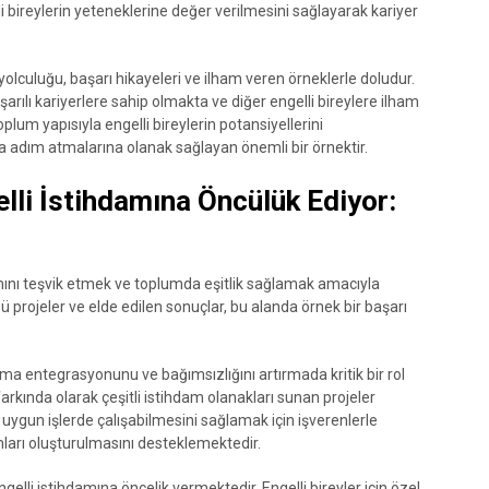
 bireylerin yeteneklerine değer verilmesini sağlayarak kariyer
 yolculuğu, başarı hikayeleri ve ilham veren örneklerle doludur.
şarılı kariyerlere sahip olmakta ve diğer engelli bireylere ilham
plum yapısıyla engelli bireylerin potansiyellerini
na adım atmalarına olanak sağlayan önemli bir örnektir.
lli İstihdamına Öncülük Ediyor:
mını teşvik etmek ve toplumda eşitlik sağlamak amacıyla
 projeler ve elde edilen sonuçlar, bu alanda örnek bir başarı
luma entegrasyonunu ve bağımsızlığını artırmada kritik bir rol
rkında olarak çeşitli istihdam olanakları sunan projeler
ne uygun işlerde çalışabilmesini sağlamak için işverenlerle
mları oluşturulmasını desteklemektedir.
elli istihdamına öncelik vermektedir. Engelli bireyler için özel