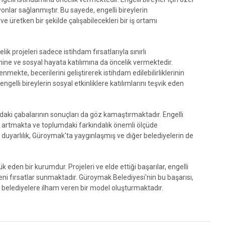
onlar sağlanmıştır. Bu sayede, engelli bireylerin
ve üretken bir şekilde çalışabilecekleri bir iş ortamı
k projeleri sadece istihdam fırsatlarıyla sınırlı
mine ve sosyal hayata katılımına da öncelik vermektedir.
nmekte, becerilerini geliştirerek istihdam edilebilirliklerinin
lli bireylerin sosyal etkinliklere katılımlarını teşvik eden
daki çabalarının sonuçları da göz kamaştırmaktadır. Engelli
rek artmakta ve toplumdaki farkındalık önemli ölçüde
 ve duyarlılık, Güroymak'ta yaygınlaşmış ve diğer belediyelerin de
eden bir kurumdur. Projeleri ve elde ettiği başarılar, engelli
eni fırsatlar sunmaktadır. Güroymak Belediyesi'nin bu başarısı,
 belediyelere ilham veren bir model oluşturmaktadır.