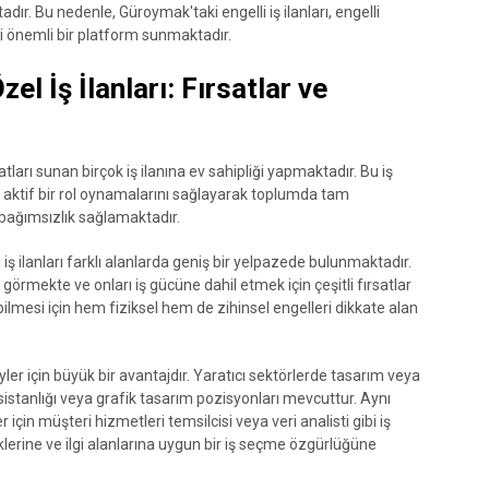
dır. Bu nedenle, Güroymak'taki engelli iş ilanları, engelli
eri önemli bir platform sunmaktadır.
l İş İlanları: Fırsatlar ve
tları sunan birçok iş ilanına ev sahipliği yapmaktadır. Bu iş
rak aktif bir rol oynamalarını sağlayarak toplumda tam
bağımsızlık sağlamaktadır.
iş ilanları farklı alanlarda geniş bir yelpazede bulunmaktadır.
ni görmekte ve onları iş gücüne dahil etmek için çeşitli fırsatlar
ilmesi için hem fiziksel hem de zihinsel engelleri dikkate alan
reyler için büyük bir avantajdır. Yaratıcı sektörlerde tasarım veya
sistanlığı veya grafik tasarım pozisyonları mevcuttur. Aynı
çin müşteri hizmetleri temsilcisi veya veri analisti gibi iş
klerine ve ilgi alanlarına uygun bir iş seçme özgürlüğüne