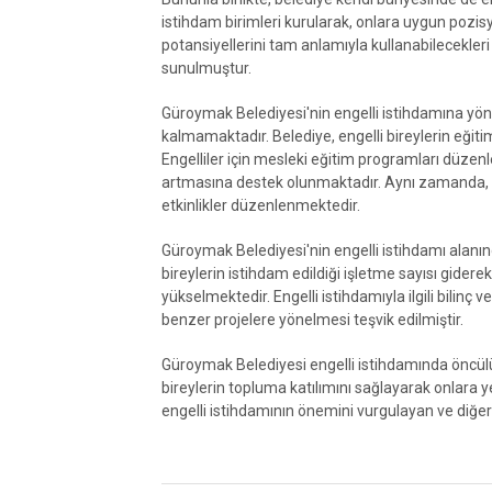
istihdam birimleri kurularak, onlara uygun pozisy
potansiyellerini tam anlamıyla kullanabilecekleri 
sunulmuştur.
Güroymak Belediyesi'nin engelli istihdamına yöneli
kalmamaktadır. Belediye, engelli bireylerin eğiti
Engelliler için mesleki eğitim programları düzenle
artmasına destek olunmaktadır. Aynı zamanda, enge
etkinlikler düzenlenmektedir.
Güroymak Belediyesi'nin engelli istihdamı alanın
bireylerin istihdam edildiği işletme sayısı gide
yükselmektedir. Engelli istihdamıyla ilgili bilinç
benzer projelere yönelmesi teşvik edilmiştir.
Güroymak Belediyesi engelli istihdamında öncülük 
bireylerin topluma katılımını sağlayarak onlara y
engelli istihdamının önemini vurgulayan ve diğer