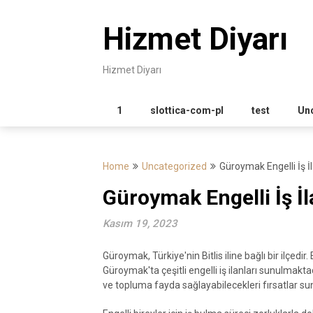
Skip
to
Hizmet Diyarı
content
Hizmet Diyarı
1
slottica-com-pl
test
Un
Home
Uncategorized
Güroymak Engelli İş İl
Güroymak Engelli İş İl
Kasım 19, 2023
Güroymak, Türkiye'nin Bitlis iline bağlı bir ilçedir
Güroymak'ta çeşitli engelli iş ilanları sunulmaktadı
ve topluma fayda sağlayabilecekleri fırsatlar s