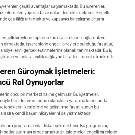
işverenler, çeşitli avantajlar sağlamaktadır. Bu işverenler,
düzenlemeleri yapmakta ve onları desteklemektedir. Engelli
inde çeşitliliği artırmakta ve kapsayıcı bir çalışma ortamı
e engelli bireylerin topluma tam katılımlarını sağlamak ve
lmaktadır. İşverenlerin engelli bireylere sunduğu fırsatlar,
ansiyellerini gerçekleştirmelerine olanak tanımaktadır. Bu iş
na çıkaran ve onlara eşitlik sağlayan bir adımı temsil etmektedir.
Veren Güroymak İşletmeleri:
cü Rol Oynuyorlar
erin öncü bir merkezi haline gelmiştir. Bu işletmeler,
riyle bilinirler ve istihdam olanakları yaratma konusunda
n yeteneklerini keşfetme ve geliştirme fırsatı sunan bu
anı sıra kendi başarı hikayelerini de yazmaktadır.
istihdam programlarıyla dikkat çekmektedir. Bu programlar,
 fırsatlar sunmayı amaçlamaktadır. İşletmeler, engelli bireylerin