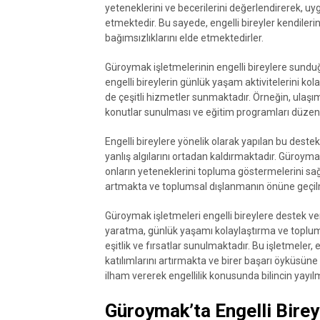
yeteneklerini ve becerilerini değerlendirerek, uyg
etmektedir. Bu sayede, engelli bireyler kendile
bağımsızlıklarını elde etmektedirler.
Güroymak işletmelerinin engelli bireylere sunduğu
engelli bireylerin günlük yaşam aktivitelerini ko
de çeşitli hizmetler sunmaktadır. Örneğin, ulaşı
konutlar sunulması ve eğitim programları düzenle
Engelli bireylere yönelik olarak yapılan bu destek
yanlış algılarını ortadan kaldırmaktadır. Güroymak
onların yeteneklerini topluma göstermelerini sağl
artmakta ve toplumsal dışlanmanın önüne geçil
Güroymak işletmeleri engelli bireylere destek v
yaratma, günlük yaşamı kolaylaştırma ve toplumda
eşitlik ve fırsatlar sunulmaktadır. Bu işletmeler,
katılımlarını artırmakta ve birer başarı öyküsün
ilham vererek engellilik konusunda bilincin yayı
Güroymak’ta Engelli Birey