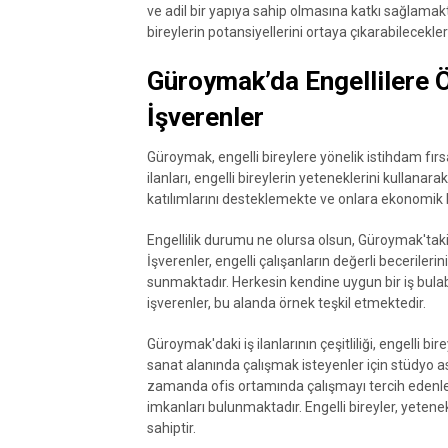
ve adil bir yapıya sahip olmasına katkı sağlamakta
bireylerin potansiyellerini ortaya çıkarabilecekl
Güroymak’da Engellilere Öze
İşverenler
Güroymak, engelli bireylere yönelik istihdam fırsa
ilanları, engelli bireylerin yeteneklerini kullana
katılımlarını desteklemekte ve onlara ekonomik 
Engellilik durumu ne olursa olsun, Güroymak'taki 
İşverenler, engelli çalışanların değerli becerileri
sunmaktadır. Herkesin kendine uygun bir iş bulab
işverenler, bu alanda örnek teşkil etmektedir.
Güroymak'daki iş ilanlarının çeşitliliği, engelli bi
sanat alanında çalışmak isteyenler için stüdyo a
zamanda ofis ortamında çalışmayı tercih edenler i
imkanları bulunmaktadır. Engelli bireyler, yetene
sahiptir.