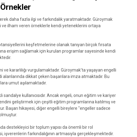
 Örnekler
derek daha fazla ilgi ve farkındalık yaratmaktadır. Güroymak
eri ve ilham veren örneklerle kendi yeteneklerini ortaya
otansiyellerini keşfetmelerine olanak tanıyan birçok fırsata
klarına erişim sağlamak için kurulan programlar sayesinde kendi
ktedir.
azmi ve kararlılığı vurgulamaktadır. Güroymak'ta yaşayan engelli
di alanlarında dikkat çeken başarılara imza atmaktadır. Bu
onlara umut aşılamaktadır.
 sandalye kullanıcısıdır. Ancak engeli, onun eğitim ve kariyer
dini geliştirmek için çeşitli eğitim programlarına katılmış ve
tur. Başarı hikayesi, diğer engelli bireylere "engeller sadece
olmuştur.
da destekleyici bir toplum yapısı da önemli bir rol
i, işverenlerin farkındalığının artmasıyla gerçekleşmektedir.