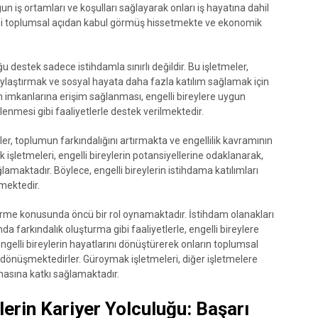
un iş ortamları ve koşulları sağlayarak onları iş hayatına dahil
rini toplumsal açıdan kabul görmüş hissetmekte ve ekonomik
 destek sadece istihdamla sınırlı değildir. Bu işletmeler,
laylaştırmak ve sosyal hayata daha fazla katılım sağlamak için
m imkanlarına erişim sağlanması, engelli bireylere uygun
nmesi gibi faaliyetlerle destek verilmektedir.
ler, toplumun farkındalığını artırmakta ve engellilik kavramının
 işletmeleri, engelli bireylerin potansiyellerine odaklanarak,
amaktadır. Böylece, engelli bireylerin istihdama katılımları
mektedir.
erme konusunda öncü bir rol oynamaktadır. İstihdam olanakları
 farkındalık oluşturma gibi faaliyetlerle, engelli bireylere
 engelli bireylerin hayatlarını dönüştürerek onların toplumsal
e dönüşmektedirler. Güroymak işletmeleri, diğer işletmelere
lmasına katkı sağlamaktadır.
lerin Kariyer Yolculuğu: Başarı