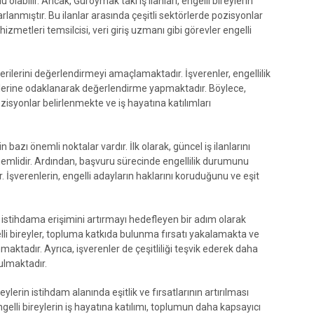
u olabilir. Ancak, Güroymak'taki iş ilanları, engelli bireylerin
lanmıştır. Bu ilanlar arasında çeşitli sektörlerde pozisyonlar
izmetleri temsilcisi, veri giriş uzmanı gibi görevler engelli
ecerilerini değerlendirmeyi amaçlamaktadır. İşverenler, engellilik
erine odaklanarak değerlendirme yapmaktadır. Böylece,
zisyonlar belirlenmekte ve iş hayatına katılımları
n bazı önemli noktalar vardır. İlk olarak, güncel iş ilanlarını
emlidir. Ardından, başvuru sürecinde engellilik durumunu
 İşverenlerin, engelli adayların haklarını koruduğunu ve eşit
rin istihdama erişimini artırmayı hedefleyen bir adım olarak
lli bireyler, topluma katkıda bulunma fırsatı yakalamakta ve
aktadır. Ayrıca, işverenler de çeşitliliği teşvik ederek daha
ulmaktadır.
eylerin istihdam alanında eşitlik ve fırsatlarının artırılması
elli bireylerin iş hayatına katılımı, toplumun daha kapsayıcı