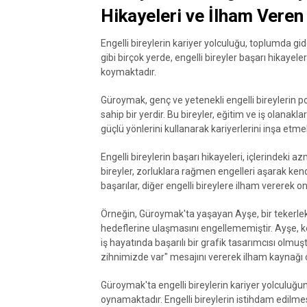
Hikayeleri ve İlham Veren
Engelli bireylerin kariyer yolculuğu, toplumda gi
gibi birçok yerde, engelli bireyler başarı hikayel
koymaktadır.
Güroymak, genç ve yetenekli engelli bireylerin p
sahip bir yerdir. Bu bireyler, eğitim ve iş olana
güçlü yönlerini kullanarak kariyerlerini inşa etme
Engelli bireylerin başarı hikayeleri, içlerindeki 
bireyler, zorluklara rağmen engelleri aşarak ken
başarılar, diğer engelli bireylere ilham vererek 
Örneğin, Güroymak'ta yaşayan Ayşe, bir tekerlekli
hedeflerine ulaşmasını engellememiştir. Ayşe, ken
iş hayatında başarılı bir grafik tasarımcısı olmuş
zihnimizde var" mesajını vererek ilham kaynağı 
Güroymak'ta engelli bireylerin kariyer yolculuğun
oynamaktadır. Engelli bireylerin istihdam edilmes