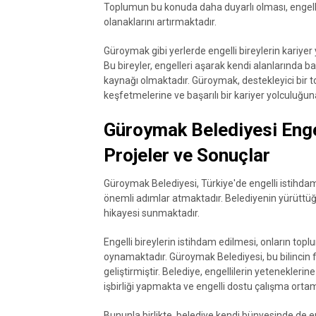
Toplumun bu konuda daha duyarlı olması, engelli
olanaklarını artırmaktadır.
Güroymak gibi yerlerde engelli bireylerin kariyer
Bu bireyler, engelleri aşarak kendi alanlarında ba
kaynağı olmaktadır. Güroymak, destekleyici bir to
keşfetmelerine ve başarılı bir kariyer yolculuğu
Güroymak Belediyesi Enge
Projeler ve Sonuçlar
Güroymak Belediyesi, Türkiye'de engelli istihda
önemli adımlar atmaktadır. Belediyenin yürüttüğü
hikayesi sunmaktadır.
Engelli bireylerin istihdam edilmesi, onların top
oynamaktadır. Güroymak Belediyesi, bu bilincin fa
geliştirmiştir. Belediye, engellilerin yetenekleri
işbirliği yapmakta ve engelli dostu çalışma orta
Bununla birlikte, belediye kendi bünyesinde de eng