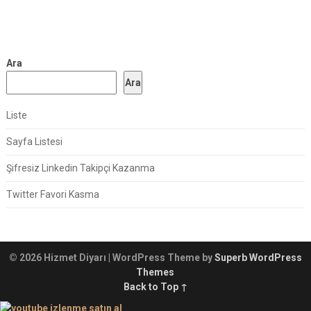
Ara
Ara
Liste
Sayfa Listesi
Şifresiz Linkedin Takipçi Kazanma
Twitter Favori Kasma
© 2026 Hizmet Diyarı
| WordPress Theme by
Superb WordPress
Themes
Back to Top ↑