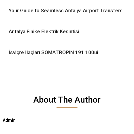
Your Guide to Seamless Antalya Airport Transfers
Antalya Finike Elektrik Kesintisi
İsviçre İlaçları SOMATROPIN 191 100ui
About The Author
Admin