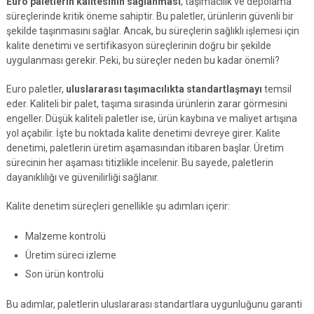
Euro paletlerin kalitesinin sağlanması
, taşımacılık ve depolama
süreçlerinde kritik öneme sahiptir. Bu paletler, ürünlerin güvenli bir
şekilde taşınmasını sağlar. Ancak, bu süreçlerin sağlıklı işlemesi için
kalite denetimi ve sertifikasyon süreçlerinin doğru bir şekilde
uygulanması gerekir. Peki, bu süreçler neden bu kadar önemli?
Euro paletler,
uluslararası taşımacılıkta standartlaşmayı
temsil
eder. Kaliteli bir palet, taşıma sırasında ürünlerin zarar görmesini
engeller. Düşük kaliteli paletler ise, ürün kaybına ve maliyet artışına
yol açabilir. İşte bu noktada kalite denetimi devreye girer. Kalite
denetimi, paletlerin üretim aşamasından itibaren başlar. Üretim
sürecinin her aşaması titizlikle incelenir. Bu sayede, paletlerin
dayanıklılığı ve güvenilirliği sağlanır.
Kalite denetim süreçleri genellikle şu adımları içerir:
Malzeme kontrolü
Üretim süreci izleme
Son ürün kontrolü
Bu adımlar, paletlerin uluslararası standartlara uygunluğunu garanti