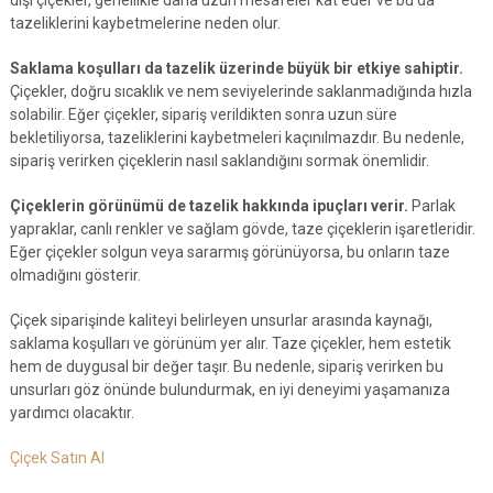
dışı çiçekler, genellikle daha uzun mesafeler kat eder ve bu da
tazeliklerini kaybetmelerine neden olur.
Saklama koşulları da tazelik üzerinde büyük bir etkiye sahiptir.
Çiçekler, doğru sıcaklık ve nem seviyelerinde saklanmadığında hızla
solabilir. Eğer çiçekler, sipariş verildikten sonra uzun süre
bekletiliyorsa, tazeliklerini kaybetmeleri kaçınılmazdır. Bu nedenle,
sipariş verirken çiçeklerin nasıl saklandığını sormak önemlidir.
Çiçeklerin görünümü de tazelik hakkında ipuçları verir.
Parlak
yapraklar, canlı renkler ve sağlam gövde, taze çiçeklerin işaretleridir.
Eğer çiçekler solgun veya sararmış görünüyorsa, bu onların taze
olmadığını gösterir.
Çiçek siparişinde kaliteyi belirleyen unsurlar arasında kaynağı,
saklama koşulları ve görünüm yer alır. Taze çiçekler, hem estetik
hem de duygusal bir değer taşır. Bu nedenle, sipariş verirken bu
unsurları göz önünde bulundurmak, en iyi deneyimi yaşamanıza
yardımcı olacaktır.
Çiçek Satın Al