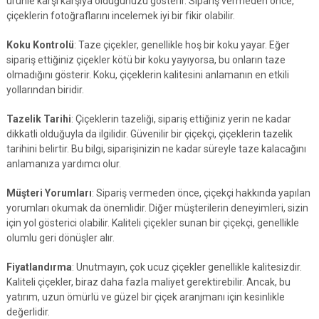
ürünle karşı karşıya olduğunuzu gösterir. Sipariş vermeden önce,
çiçeklerin fotoğraflarını incelemek iyi bir fikir olabilir.
Koku Kontrolü
: Taze çiçekler, genellikle hoş bir koku yayar. Eğer
sipariş ettiğiniz çiçekler kötü bir koku yayıyorsa, bu onların taze
olmadığını gösterir. Koku, çiçeklerin kalitesini anlamanın en etkili
yollarından biridir.
Tazelik Tarihi
: Çiçeklerin tazeliği, sipariş ettiğiniz yerin ne kadar
dikkatli olduğuyla da ilgilidir. Güvenilir bir çiçekçi, çiçeklerin tazelik
tarihini belirtir. Bu bilgi, siparişinizin ne kadar süreyle taze kalacağını
anlamanıza yardımcı olur.
Müşteri Yorumları
: Sipariş vermeden önce, çiçekçi hakkında yapılan
yorumları okumak da önemlidir. Diğer müşterilerin deneyimleri, sizin
için yol gösterici olabilir. Kaliteli çiçekler sunan bir çiçekçi, genellikle
olumlu geri dönüşler alır.
Fiyatlandırma
: Unutmayın, çok ucuz çiçekler genellikle kalitesizdir.
Kaliteli çiçekler, biraz daha fazla maliyet gerektirebilir. Ancak, bu
yatırım, uzun ömürlü ve güzel bir çiçek aranjmanı için kesinlikle
değerlidir.