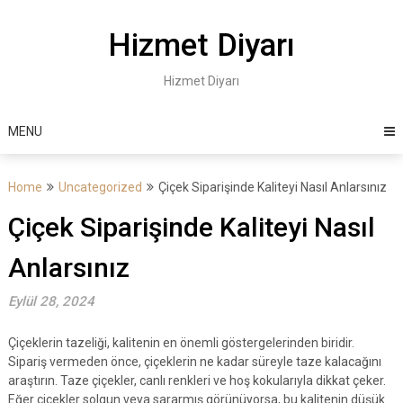
Skip
to
Hizmet Diyarı
content
Hizmet Diyarı
MENU
Home
Uncategorized
Çiçek Siparişinde Kaliteyi Nasıl Anlarsınız
Çiçek Siparişinde Kaliteyi Nasıl
Anlarsınız
Eylül 28, 2024
Çiçeklerin tazeliği, kalitenin en önemli göstergelerinden biridir.
Sipariş vermeden önce, çiçeklerin ne kadar süreyle taze kalacağını
araştırın. Taze çiçekler, canlı renkleri ve hoş kokularıyla dikkat çeker.
Eğer çiçekler solgun veya sararmış görünüyorsa, bu kalitenin düşük