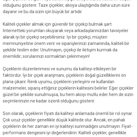
olduğunu gösterir. Taze çiçekler, alıcıya ulaştığında daha uzun süre
dayanır ve bu da sizin için büyük bir artıdır.
Kaliteli çiçekler almak için güvenilir bir çiçekçi bulmak şart.
İnternetteki yorumları okuyarak veya arkadaşlarınızdan tavsiyeler
alarak iyi bir çiçekçi seçebilirsiniz. İyi bir çiçekçi, müşteri
memnuniyetine önem verir ve siparişlerinizi zamanında, kaliteli bir
şekilde teslim eder. Unutmayın, çiçekçi ile iletişim kurmak da
önemlidir; sorularınızı sormaktan çekinmeyin!
Çiçeklerin düzenlenmesi ve sunumu da kaliteyi etkileyen bir
faktördür. İyi bir çiçek aranjmanı, çiçeklerin doğal güzelliklerini ön
plana çıkarır. Renk uyumu, çiçeklerin yerleşimi ve kullanılan
malzemeler, sipariş ettiğiniz çiçeklerin kalitesini belirler. Eğer çiçekler
güzel bir şekilde sunulmuşsa, bu hem alıcıyı mutlu eder hem de sizin
seçimlerinizin ne kadar özenli olduğunu gösterir.
Son olarak, çiçeklerin fiyatı da kaliteyi anlamada önemli bir rol oynar.
Çok ucuz çiçekler genellikle düşük kalitede olur. Ancak, en pahalı
çiçeklerin de her zaman en iyi kaliteyi sunmadığını unutmayın. Fiyat-
performans dengesini iyi değerlendirin. Kaliteli çiçekler, genellikle