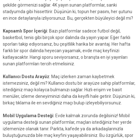
şekilde görmenizi sağlar. 4K yayın sunan platformlar, sanki
stadyumda gibi hissettirir. Düşünün ki, topun her pasını, her şutunu
en ince detaylarıyla izliyorsunuz. Bu, gerçekten büyüleyici değil mi?
Kapsamlı Spor İçeriği
: Bazı platformlar sadece futbol değil,
basketbol, tenis gibi birçok spor dalında da yayın yapar. Eğer farklı
sporları takip ediyorsanız, bu çeşitlilik harika bir avantaj. Her hafta
farklı bir spor dalında heyecan yaşamak, evde maç keyfinizi
katlayacaktır. Hangi sporu seviyorsanız, o branşta en iyi yayınları
sunan platformları tercih etmelisiniz.
Kullanıcı Dostu Arayüz
: Maç izlerken zaman kaybetmek
istemezsiniz, değil mi? Kullanıcı dostu bir arayüze sahip platformlar,
istediğiniz maçı kolayca bulmanızı sağlar. Hızlı erişim ve basit
menüler, izleme deneyiminizi daha da keyifli hale getirir. Düşünün ki,
birkaç tıklama ile en sevdiğiniz maçı bulup izleyebiliyorsunuz.
Mobil Uygulama Desteği
: Evde kalmak zorunda değilsiniz! Mobil
uygulama desteği sunan platformlar, maçları istediğiniz her yerde
izlemenize olanak tanır. Parkta, kafede ya da arkadaşlarınızla
buluştuğunuzda bile maç keyfini yaşayabilirsiniz. Bu özgürlük, spor