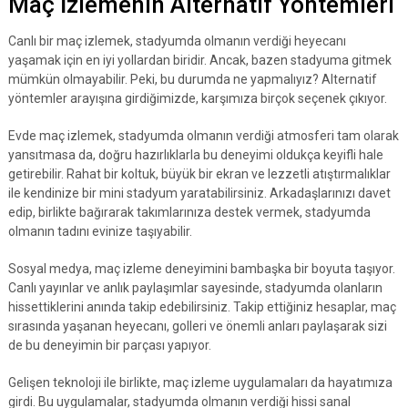
Maç İzlemenin Alternatif Yöntemleri
Canlı bir maç izlemek, stadyumda olmanın verdiği heyecanı
yaşamak için en iyi yollardan biridir. Ancak, bazen stadyuma gitmek
mümkün olmayabilir. Peki, bu durumda ne yapmalıyız? Alternatif
yöntemler arayışına girdiğimizde, karşımıza birçok seçenek çıkıyor.
Evde maç izlemek, stadyumda olmanın verdiği atmosferi tam olarak
yansıtmasa da, doğru hazırlıklarla bu deneyimi oldukça keyifli hale
getirebilir. Rahat bir koltuk, büyük bir ekran ve lezzetli atıştırmalıklar
ile kendinize bir mini stadyum yaratabilirsiniz. Arkadaşlarınızı davet
edip, birlikte bağırarak takımlarınıza destek vermek, stadyumda
olmanın tadını evinize taşıyabilir.
Sosyal medya, maç izleme deneyimini bambaşka bir boyuta taşıyor.
Canlı yayınlar ve anlık paylaşımlar sayesinde, stadyumda olanların
hissettiklerini anında takip edebilirsiniz. Takip ettiğiniz hesaplar, maç
sırasında yaşanan heyecanı, golleri ve önemli anları paylaşarak sizi
de bu deneyimin bir parçası yapıyor.
Gelişen teknoloji ile birlikte, maç izleme uygulamaları da hayatımıza
girdi. Bu uygulamalar, stadyumda olmanın verdiği hissi sanal