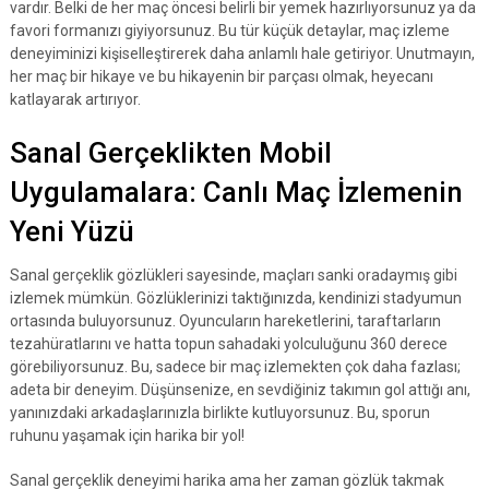
vardır. Belki de her maç öncesi belirli bir yemek hazırlıyorsunuz ya da
favori formanızı giyiyorsunuz. Bu tür küçük detaylar, maç izleme
deneyiminizi kişiselleştirerek daha anlamlı hale getiriyor. Unutmayın,
her maç bir hikaye ve bu hikayenin bir parçası olmak, heyecanı
katlayarak artırıyor.
Sanal Gerçeklikten Mobil
Uygulamalara: Canlı Maç İzlemenin
Yeni Yüzü
Sanal gerçeklik gözlükleri sayesinde, maçları sanki oradaymış gibi
izlemek mümkün. Gözlüklerinizi taktığınızda, kendinizi stadyumun
ortasında buluyorsunuz. Oyuncuların hareketlerini, taraftarların
tezahüratlarını ve hatta topun sahadaki yolculuğunu 360 derece
görebiliyorsunuz. Bu, sadece bir maç izlemekten çok daha fazlası;
adeta bir deneyim. Düşünsenize, en sevdiğiniz takımın gol attığı anı,
yanınızdaki arkadaşlarınızla birlikte kutluyorsunuz. Bu, sporun
ruhunu yaşamak için harika bir yol!
Sanal gerçeklik deneyimi harika ama her zaman gözlük takmak