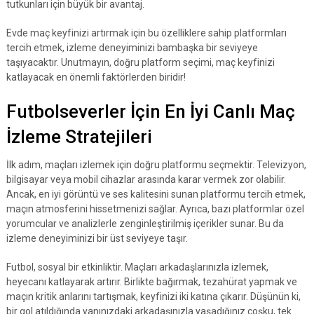
tutkunları için büyük bir avantaj.
Evde maç keyfinizi artırmak için bu özelliklere sahip platformları
tercih etmek, izleme deneyiminizi bambaşka bir seviyeye
taşıyacaktır. Unutmayın, doğru platform seçimi, maç keyfinizi
katlayacak en önemli faktörlerden biridir!
Futbolseverler İçin En İyi Canlı Maç
İzleme Stratejileri
İlk adım, maçları izlemek için doğru platformu seçmektir. Televizyon,
bilgisayar veya mobil cihazlar arasında karar vermek zor olabilir.
Ancak, en iyi görüntü ve ses kalitesini sunan platformu tercih etmek,
maçın atmosferini hissetmenizi sağlar. Ayrıca, bazı platformlar özel
yorumcular ve analizlerle zenginleştirilmiş içerikler sunar. Bu da
izleme deneyiminizi bir üst seviyeye taşır.
Futbol, sosyal bir etkinliktir. Maçları arkadaşlarınızla izlemek,
heyecanı katlayarak artırır. Birlikte bağırmak, tezahürat yapmak ve
maçın kritik anlarını tartışmak, keyfinizi iki katına çıkarır. Düşünün ki,
bir gol atıldığında yanınızdaki arkadaşınızla yaşadığınız coşku, tek