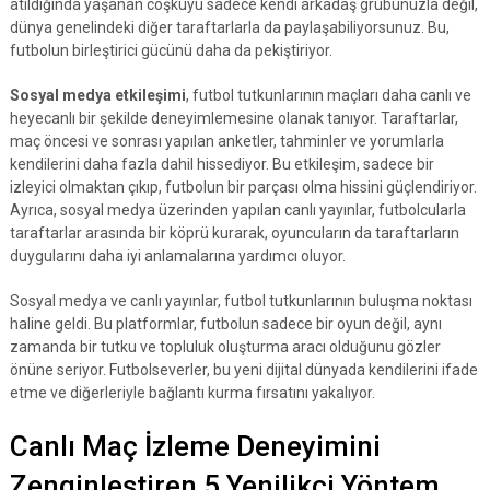
atıldığında yaşanan coşkuyu sadece kendi arkadaş grubunuzla değil,
dünya genelindeki diğer taraftarlarla da paylaşabiliyorsunuz. Bu,
futbolun birleştirici gücünü daha da pekiştiriyor.
Sosyal medya etkileşimi
, futbol tutkunlarının maçları daha canlı ve
heyecanlı bir şekilde deneyimlemesine olanak tanıyor. Taraftarlar,
maç öncesi ve sonrası yapılan anketler, tahminler ve yorumlarla
kendilerini daha fazla dahil hissediyor. Bu etkileşim, sadece bir
izleyici olmaktan çıkıp, futbolun bir parçası olma hissini güçlendiriyor.
Ayrıca, sosyal medya üzerinden yapılan canlı yayınlar, futbolcularla
taraftarlar arasında bir köprü kurarak, oyuncuların da taraftarların
duygularını daha iyi anlamalarına yardımcı oluyor.
Sosyal medya ve canlı yayınlar, futbol tutkunlarının buluşma noktası
haline geldi. Bu platformlar, futbolun sadece bir oyun değil, aynı
zamanda bir tutku ve topluluk oluşturma aracı olduğunu gözler
önüne seriyor. Futbolseverler, bu yeni dijital dünyada kendilerini ifade
etme ve diğerleriyle bağlantı kurma fırsatını yakalıyor.
Canlı Maç İzleme Deneyimini
Zenginleştiren 5 Yenilikçi Yöntem