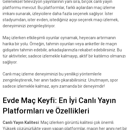
Geleneksel televizyon yayınlarının yanı sıra, birçok canlı yayın
platformu mevcut. Bu platformlar, farklı açılardan maç izleme
imkanı sunarak, izleyicilere daha fazla seçenek sağlıyor. İster
stadyumdan, ister evden, istediğiniz açıyı seçerek maçı izlemek,
deneyiminizi zenginleştiriyor.
Maç izlerken etkileşimli oyunlar oynamak, heyecanı artırmanın
harika bir yolu. Örneğin, tahmin oyunları veya anketler ile maçın
gidişatını tahmin edebilir, arkadaşlarınızla rekabet edebilirsiniz. Bu
tür aktiviteler, sadece izlemekle kalmayıp, aktif bir katılımcı olmanızı
sağlıyor.
Canlı maç izleme deneyiminizi bu yenilikçi yöntemlerle
zenginleştirerek, her anın tadını çıkarabilirsiniz. Unutmayın, spor
sadece izlemekle kalmaz, aynı zamanda bir deneyimdir!
Evde Maç Keyfi: En İyi Canlı Yayın
Platformları ve Özellikleri
Canlı Yayın Kalitesi
: Maç izlerken görüntü kalitesi çok önemli.
Yüksek çözünürlükte yayın yapan platformlar, maçın her anını net bir