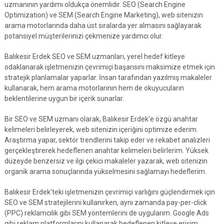
uzmanının yardımı oldukça önemlidir. SEO (Search Engine
Optimization) ve SEM (Search Engine Marketing), web sitenizin
arama motorlarında daha üst sıralarda yer almasını sağlayarak
potansiyel müşterilerinizi çekmenize yardımcı olur.
Balıkesir Erdek SEO ve SEM uzmanları, yerel hedef kitleye
odaklanarak işletmenizin çevrimiçi başarısını maksimize etmek için
stratejik planlamalar yaparlar. İnsan tarafından yazılmış makaleler
kullanarak, hem arama motorlarının hem de okuyucuların
beklentilerine uygun bir içerik sunarlar.
Bir SEO ve SEM uzmanı olarak, Balıkesir Erdek'e özgü anahtar
kelimeleri belirleyerek, web sitenizin içeriğini optimize ederim.
Araştırma yapar, sektör trendlerini takip eder ve rekabet analizleri
gerçekleştirerek hedeflenen anahtar kelimeleri belirlerim. Yüksek
düzeyde benzersiz ve ilgi çekici makaleler yazarak, web sitenizin
organik arama sonuçlarında yükselmesini sağlamayı hedeflerim.
Balıkesir Erdek'teki işletmenizin çevrimiçi varlığını güçlendirmek için
SEO ve SEM stratejilerini kullanırken, aynı zamanda pay-per-click
(PPC) reklamcılık gibi SEM yöntemlerini de uygularım. Google Ads
gibi reklam platformlarını kullanarak hedeflenen kitleye erişim