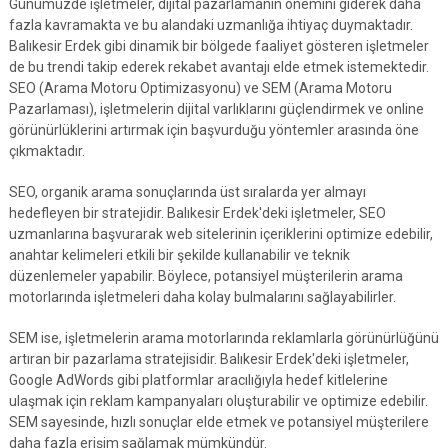
Günümüzde işletmeler, dijital pazarlamanın önemini giderek daha
fazla kavramakta ve bu alandaki uzmanlığa ihtiyaç duymaktadır.
Balıkesir Erdek gibi dinamik bir bölgede faaliyet gösteren işletmeler
de bu trendi takip ederek rekabet avantajı elde etmek istemektedir.
SEO (Arama Motoru Optimizasyonu) ve SEM (Arama Motoru
Pazarlaması), işletmelerin dijital varlıklarını güçlendirmek ve online
görünürlüklerini artırmak için başvurduğu yöntemler arasında öne
çıkmaktadır.
SEO, organik arama sonuçlarında üst sıralarda yer almayı
hedefleyen bir stratejidir. Balıkesir Erdek'deki işletmeler, SEO
uzmanlarına başvurarak web sitelerinin içeriklerini optimize edebilir,
anahtar kelimeleri etkili bir şekilde kullanabilir ve teknik
düzenlemeler yapabilir. Böylece, potansiyel müşterilerin arama
motorlarında işletmeleri daha kolay bulmalarını sağlayabilirler.
SEM ise, işletmelerin arama motorlarında reklamlarla görünürlüğünü
artıran bir pazarlama stratejisidir. Balıkesir Erdek'deki işletmeler,
Google AdWords gibi platformlar aracılığıyla hedef kitlelerine
ulaşmak için reklam kampanyaları oluşturabilir ve optimize edebilir.
SEM sayesinde, hızlı sonuçlar elde etmek ve potansiyel müşterilere
daha fazla erişim sağlamak mümkündür.