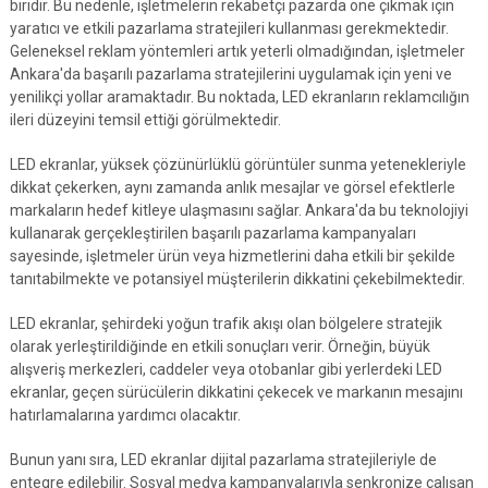
biridir. Bu nedenle, işletmelerin rekabetçi pazarda öne çıkmak için
yaratıcı ve etkili pazarlama stratejileri kullanması gerekmektedir.
Geleneksel reklam yöntemleri artık yeterli olmadığından, işletmeler
Ankara'da başarılı pazarlama stratejilerini uygulamak için yeni ve
yenilikçi yollar aramaktadır. Bu noktada, LED ekranların reklamcılığın
ileri düzeyini temsil ettiği görülmektedir.
LED ekranlar, yüksek çözünürlüklü görüntüler sunma yetenekleriyle
dikkat çekerken, aynı zamanda anlık mesajlar ve görsel efektlerle
markaların hedef kitleye ulaşmasını sağlar. Ankara'da bu teknolojiyi
kullanarak gerçekleştirilen başarılı pazarlama kampanyaları
sayesinde, işletmeler ürün veya hizmetlerini daha etkili bir şekilde
tanıtabilmekte ve potansiyel müşterilerin dikkatini çekebilmektedir.
LED ekranlar, şehirdeki yoğun trafik akışı olan bölgelere stratejik
olarak yerleştirildiğinde en etkili sonuçları verir. Örneğin, büyük
alışveriş merkezleri, caddeler veya otobanlar gibi yerlerdeki LED
ekranlar, geçen sürücülerin dikkatini çekecek ve markanın mesajını
hatırlamalarına yardımcı olacaktır.
Bunun yanı sıra, LED ekranlar dijital pazarlama stratejileriyle de
entegre edilebilir. Sosyal medya kampanyalarıyla senkronize çalışan