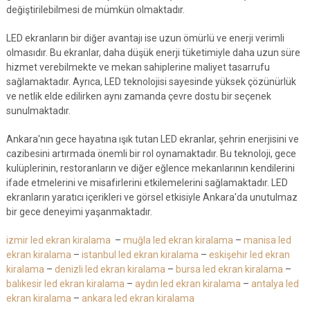
değiştirilebilmesi de mümkün olmaktadır.
LED ekranların bir diğer avantajı ise uzun ömürlü ve enerji verimli
olmasıdır. Bu ekranlar, daha düşük enerji tüketimiyle daha uzun süre
hizmet verebilmekte ve mekan sahiplerine maliyet tasarrufu
sağlamaktadır. Ayrıca, LED teknolojisi sayesinde yüksek çözünürlük
ve netlik elde edilirken aynı zamanda çevre dostu bir seçenek
sunulmaktadır.
Ankara'nın gece hayatına ışık tutan LED ekranlar, şehrin enerjisini ve
cazibesini artırmada önemli bir rol oynamaktadır. Bu teknoloji, gece
kulüplerinin, restoranların ve diğer eğlence mekanlarının kendilerini
ifade etmelerini ve misafirlerini etkilemelerini sağlamaktadır. LED
ekranların yaratıcı içerikleri ve görsel etkisiyle Ankara'da unutulmaz
bir gece deneyimi yaşanmaktadır.
izmir led ekran kiralama
–
muğla led ekran kiralama
–
manisa led
ekran kiralama
–
istanbul led ekran kiralama
–
eskişehir led ekran
kiralama
–
denizli led ekran kiralama
–
bursa led ekran kiralama
–
balıkesir led ekran kiralama
–
aydın led ekran kiralama
–
antalya led
ekran kiralama
–
ankara led ekran kiralama