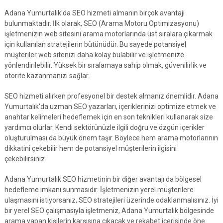
Adana Yumurtalık'da SEO hizmeti almanın birçok avantajı
bulunmaktadır. İlk olarak, SEO (Arama Motoru Optimizasyonu)
işletmenizin web sitesini arama motorlarında üst sıralara çıkarmak
için kullanılan stratejilerin bütünüdür. Bu sayede potansiyel
müşteriler web sitenizi daha kolay bulabilir ve işletmenize
yönlendirilebilir. Yüksek bir sıralamaya sahip olmak, güvenilirlik ve
otorite kazanmanızı sağlar.
SEO hizmeti alırken profesyonel bir destek almanız önemlidir. Adana
Yumurtalık'da uzman SEO yazarları, içeriklerinizi optimize etmek ve
anahtar kelimeleri hedeflemek için en son teknikleri kullanarak size
yardımcı olurlar. Kendi sektörünüzle ilgili doğru ve özgün içerikler
oluşturulması da büyük önem taşır. Böylece hem arama motorlarının
dikkatini çekebilir hem de potansiyel müşterilerin ilgisini
çekebilirsiniz.
Adana Yumurtalık SEO hizmetinin bir diğer avantajı da bölgesel
hedefleme imkanı sunmasıdır. İşletmenizin yerel müşterilere
ulaşmasını istiyorsanız, SEO stratejileri üzerinde odaklanmalısınız. İyi
bir yerel SEO çalışmasıyla işletmeniz, Adana Yumurtalık bölgesinde
arama yapan kişilerin karşısına çıkacak ve rekabet içerisinde öne