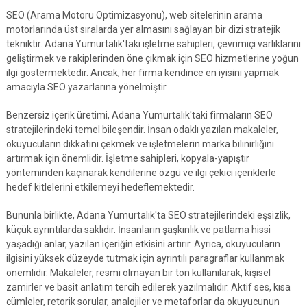
SEO (Arama Motoru Optimizasyonu), web sitelerinin arama
motorlarında üst sıralarda yer almasını sağlayan bir dizi stratejik
tekniktir. Adana Yumurtalık'taki işletme sahipleri, çevrimiçi varlıklarını
geliştirmek ve rakiplerinden öne çıkmak için SEO hizmetlerine yoğun
ilgi göstermektedir. Ancak, her firma kendince en iyisini yapmak
amacıyla SEO yazarlarına yönelmiştir.
Benzersiz içerik üretimi, Adana Yumurtalık'taki firmaların SEO
stratejilerindeki temel bileşendir. İnsan odaklı yazılan makaleler,
okuyucuların dikkatini çekmek ve işletmelerin marka bilinirliğini
artırmak için önemlidir. İşletme sahipleri, kopyala-yapıştır
yönteminden kaçınarak kendilerine özgü ve ilgi çekici içeriklerle
hedef kitlelerini etkilemeyi hedeflemektedir.
Bununla birlikte, Adana Yumurtalık'ta SEO stratejilerindeki eşsizlik,
küçük ayrıntılarda saklıdır. İnsanların şaşkınlık ve patlama hissi
yaşadığı anlar, yazılan içeriğin etkisini artırır. Ayrıca, okuyucuların
ilgisini yüksek düzeyde tutmak için ayrıntılı paragraflar kullanmak
önemlidir. Makaleler, resmi olmayan bir ton kullanılarak, kişisel
zamirler ve basit anlatım tercih edilerek yazılmalıdır. Aktif ses, kısa
cümleler, retorik sorular, analojiler ve metaforlar da okuyucunun