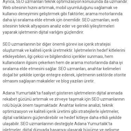
Ayrıca, SEO uzmanları teknik optimizasyon konusunda da uzmandır.
Web sitesinin hızını artırmak, mobil uyumluluğunu sağlamak ve
kullanıcı deneyimini geliştirmek gibi faktörler, arama motorlarında
daha iyi sıralama elde etmek için önemlidir. SEO uzmanları, web
sitesinin teknik altyapısını analiz eder ve gerekli iyileştirmeleri
yaparak işletmenin dijital varlığını güçlendirir.
SEO uzmanlarının bir diğer önemli görevi ise içerik stratejisi
oluşturmak ve kaliteli içerik üretmektir. İşletmelerin hedef kitlelerini
etkileyebilen, ilgi çekici ve bilgilendirici içerikler sunması, hem
kullanıcıların ilgisini çekerken hem de arama motorlarında daha iyi
sıralama elde etmesini sağlar. SEO uzmanları, anahtar kelimeleri
doğal bir şekilde içeriğe entegre ederek, işletmenin sektörde otorite
olmasını sağlayan makaleler ve blog yazıları üretir.
Adana Yumurtalık'ta faaliyet gösteren işletmelerin dijital arenada
rekabet gücünü artırmak ve zirveye taşımak için SEO uzmanlarının
rolü büyük önem taşımaktadır. Anahtar kelime analizi, teknik
optimizasyon ve kaliteli içerik üretimi gibi stratejilerle işletmeler,
dijital varlıklarını güçlendirebilir ve hedef kitleye daha etkili şekilde
ulaşabilir. SEO uzmanlarının desteğiyle Adana Yumurtalık'ta
işletmeler, dijital dünyada başarıya ulaşarak büyüme ve gelişme